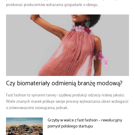
przekonać producentów wdrażania gospodarki o obiegu...
Czy biomateriały odmienią branżę modową?
Fast fashion to synonim taniej i szybkiej produkcji odzieży niskiej jakości.
Wiele znanych marek próbuje swoje procesy wytwarzania ubrań wzbogacić
o zrównoważone rozwiązania, jednak...
Grzyby w walce z fast fashion – rewolucyjny
pomysł polskiego startupu