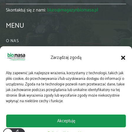
Skontaktuj się z nami:
biuro@magazynbiomasa.pl
MENU
O NAS
KONTAKT
Zarządzaj zgodą
WSPÓŁPRACA
ZIELONA GMINA
Aby zapewnić jak najlepsze wrażenia, korzystamy z technologii, takich jak
PRENUMERATA
pliki cookie, do przechowywania i/lub uzyskiwania dostępu do informacji o
urządzeniu. Zgoda na te technologie pozwoli nam przetwarzać dane, takie
NEWSLETTER
jak zachowanie podczas przeglądania lub unikalne identyfikatory na tej
MAPY
stronie. Brak wyrażenia zgody lub wycofanie zgody może niekorzystnie
wpłynąć na niektóre cechy i funkcje.
E-WYDANIE
KATALOGI BRANŻOWE
Akceptuję
POLITYKA PRYWATNOŚCI