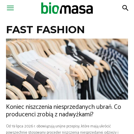
Magazyn
FAST FASHION
Biomasa
Koniec niszczenia niesprzedanych ubrań. Co
producenci zrobią z nadwyżkami?
Od 19 lipca 2026 r. obowiązują unijne przepisy, które mają ukrócić
powszechnie stosowany proceder niszczenia niesprzedanej odzieży i