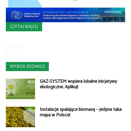
CZYTAJ WIĘCEJ
WYBÓR REDAKCJI
GAZ-SYSTEM wspiera lokalne inicjatywy
ekologiczne. Aplikuj!
Instalacje spalające biomasę – jedyna taka
mapa w Polsce!