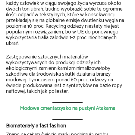
każdy człowiek w ciągu swojego życia wyrzuca około
dwóch ton ubrań, trudno wyobrazić sobie te ogromne
ilości odpadów tekstylnych, które w konsekwencji
przekładają się na globalne emisje dwutlenku węgla na
poziomie 10 proc. Recycling odzieży niestety nie jest
popularnym rozwiązaniem, bo w UE do ponownego
wykorzystania trafia zaledwie 1-2 proc. niechcianych
ubrań.
Zastępowanie sztucznych materiałów
wykorzystywanych do produkcji odzieży ich
ekologicznymi zamiennikami zminimalizowałoby
szkodliwe dla środowiska skutki działania branży
modowej. Tymczasem ponad 60 proc. odzieży na
świecie produkowana jest z syntetyków na bazie ropy
naftowej, takich jak poliester.
Modowe cmentarzysko na pustyni Atakama
Biomateriały a fast fashion
Znane na całym świecie marki podejmują próby