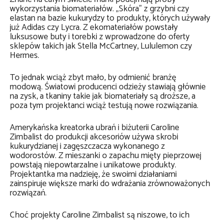
wykorzystania biomateriałów. „Skóra” z grzybni czy
elastan na bazie kukurydzy to produkty, których używały
już Adidas czy Lycra. Z ekomateriałów powstały
luksusowe buty i torebki z wprowadzone do oferty
sklepów takich jak Stella McCartney, Lululemon czy
Hermes.
To jednak wciąż zbyt mało, by odmienić branżę
modową. Światowi producenci odzieży stawiają głównie
na zysk, a tkaniny takie jak biomateriały są droższe, a
poza tym projektanci wciąż testują nowe rozwiązania.
Amerykańska kreatorka ubrań i biżuterii Caroline
Zimbalist do produkcji akcesoriów używa skrobi
kukurydzianej i zagęszczacza wykonanego z
wodorostów. Z mieszanki o zapachu mięty pieprzowej
powstają niepowtarzalne i unikatowe produkty.
Projektantka ma nadzieję, że swoimi działaniami
zainspiruje większe marki do wdrażania zrównoważonych
rozwiązań.
Choć projekty Caroline Zimbalist są niszowe, to ich