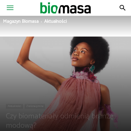
Magazyn
Magazyn Biomasa
Aktualności
Biomasa
Aktualności
Zielona gmina
Czy biomateriały odmienią branżę
modową?