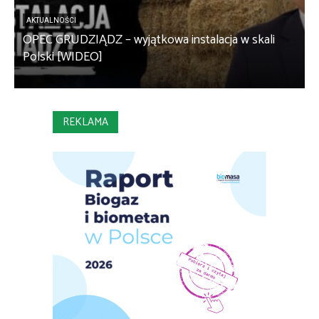
AKTUALNOŚCI
OPEC GRUDZIĄDZ – wyjątkowa instalacja w skali
S
Polski [WIDEO]
m
REKLAMA