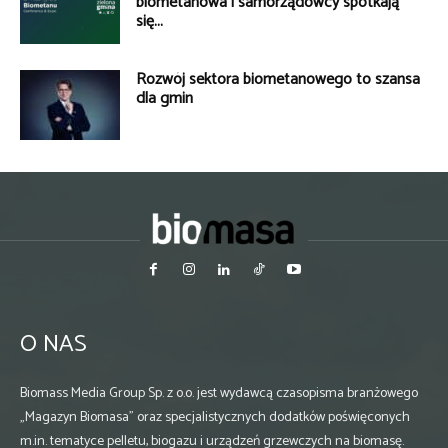
biometanowa i samorządowcy spotkają
się...
Rozwój sektora biometanowego to szansa
dla gmin
O NAS
Biomass Media Group Sp. z o.o. jest wydawcą czasopisma branżowego
„Magazyn Biomasa” oraz specjalistycznych dodatków poświęconych
m.in. tematyce pelletu, biogazu i urządzeń grzewczych na biomasę.