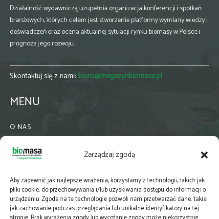
Działalność wydawniczą uzupełnia organizacja konferencji i spotkań
branżowych, których celem jest stworzenie platformy wymiany wiedzy i
doświadczeń oraz ocena aktualnej sytuacji rynku biomasy w Polsce i
prognoza jego rozwoju.
Skontaktuj się z nami:
biuro@magazynbiomasa.pl
MENU
O NAS
KONTAKT
Zarządzaj zgodą
WSPÓŁPRACA
ZIELONA GMINA
Aby zapewnić jak najlepsze wrażenia, korzystamy z technologii, takich jak
PRENUMERATA
pliki cookie, do przechowywania i/lub uzyskiwania dostępu do informacji o
urządzeniu. Zgoda na te technologie pozwoli nam przetwarzać dane, takie
NEWSLETTER
jak zachowanie podczas przeglądania lub unikalne identyfikatory na tej
MAPY
stronie. Brak wyrażenia zgody lub wycofanie zgody może niekorzystnie