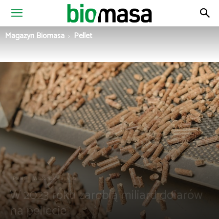
Magazyn
Magazyn Biomasa
Pellet
Biomasa
Pellet
Wiadomości ze świata
W 2023 roku zarobią miliard dolarów
na pellecie