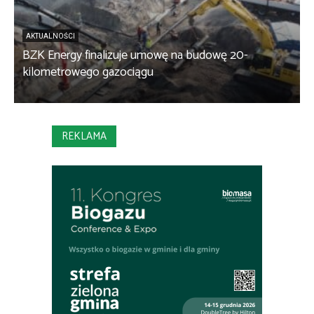
AKTUALNOŚCI
BZK Energy finalizuje umowę na budowę 20-
kilometrowego gazociągu
B
REKLAMA