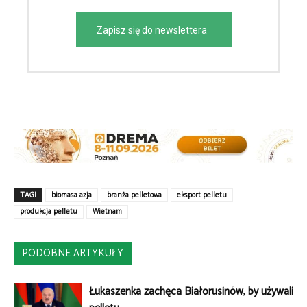
Zapisz się do newslettera
TAGI
biomasa azja
branża pelletowa
eksport pelletu
produkcja pelletu
Wietnam
PODOBNE ARTYKUŁY
Łukaszenka zachęca Białorusinów, by używali