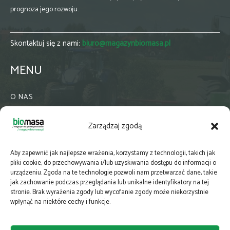
prognoza jego rozwoju.
Skontaktuj się z nami:
biuro@magazynbiomasa.pl
MENU
O NAS
KONTAKT
Zarządzaj zgodą
WSPÓŁPRACA
ZIELONA GMINA
Aby zapewnić jak najlepsze wrażenia, korzystamy z technologii, takich jak
PRENUMERATA
pliki cookie, do przechowywania i/lub uzyskiwania dostępu do informacji o
urządzeniu. Zgoda na te technologie pozwoli nam przetwarzać dane, takie
NEWSLETTER
jak zachowanie podczas przeglądania lub unikalne identyfikatory na tej
MAPY
stronie. Brak wyrażenia zgody lub wycofanie zgody może niekorzystnie
wpłynąć na niektóre cechy i funkcje.
E-WYDANIE
KATALOGI BRANŻOWE