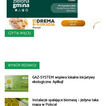
CZYTAJ WIĘCEJ
WYBÓR REDAKCJI
GAZ-SYSTEM wspiera lokalne inicjatywy
ekologiczne. Aplikuj!
Instalacje spalające biomasę – jedyna taka
mapa w Polsce!