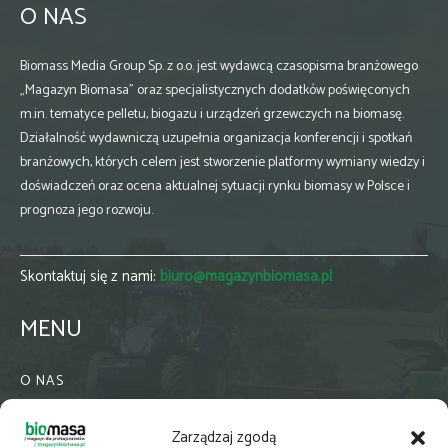
O NAS
Biomass Media Group Sp. z o.o. jest wydawcą czasopisma branżowego
„Magazyn Biomasa” oraz specjalistycznych dodatków poświęconych
m.in. tematyce pelletu, biogazu i urządzeń grzewczych na biomasę.
Działalność wydawniczą uzupełnia organizacja konferencji i spotkań
branżowych, których celem jest stworzenie platformy wymiany wiedzy i
doświadczeń oraz ocena aktualnej sytuacji rynku biomasy w Polsce i
prognoza jego rozwoju.
Skontaktuj się z nami:
biuro@magazynbiomasa.pl
MENU
O NAS
KONTAKT
Zarządzaj zgodą
WSPÓŁPRACA