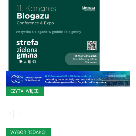
CZYTAJ WIĘCEJ
WYBÓR REDAKCJI