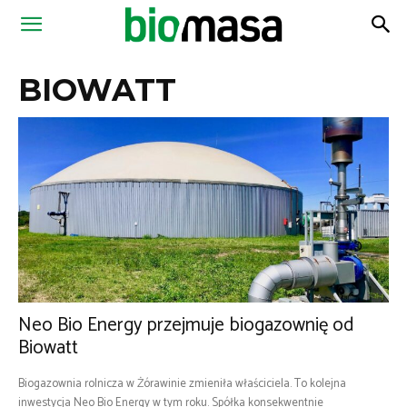
Magazyn
BIOWATT
Biomasa
Neo Bio Energy przejmuje biogazownię od
Biowatt
Biogazownia rolnicza w Żórawinie zmieniła właściciela. To kolejna
inwestycja Neo Bio Energy w tym roku. Spółka konsekwentnie