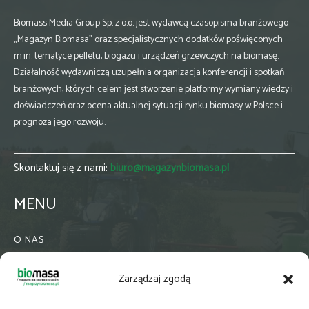
Biomass Media Group Sp. z o.o. jest wydawcą czasopisma branżowego
„Magazyn Biomasa” oraz specjalistycznych dodatków poświęconych
m.in. tematyce pelletu, biogazu i urządzeń grzewczych na biomasę.
Działalność wydawniczą uzupełnia organizacja konferencji i spotkań
branżowych, których celem jest stworzenie platformy wymiany wiedzy i
doświadczeń oraz ocena aktualnej sytuacji rynku biomasy w Polsce i
prognoza jego rozwoju.
Skontaktuj się z nami:
biuro@magazynbiomasa.pl
MENU
O NAS
KONTAKT
Zarządzaj zgodą
WSPÓŁPRACA
ZIELONA GMINA