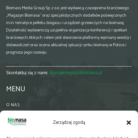
Biomass Media Group Sp. z o.o. jest wydawcą czasopisma branżowego
„Magazyn Biomasa” oraz specjalistycznych dodatków poświęconych
m.in. tematyce pelletu, biogazu i urządzeń grzewczych na biomasę.
Działalność wydawniczą uzupełnia organizacja konferencji i spotkań
branżowych, których celem jest stworzenie platformy wymiany wiedzy i
doświadczeń oraz ocena aktualnej sytuacji rynku biomasy w Polsce i
prognoza jego rozwoju.
Skontaktuj się z nami:
biuro@magazynbiomasa.pl
MENU
O NAS
KONTAKT
Zarządzaj zgodą
WSPÓŁPRACA
ZIELONA GMINA