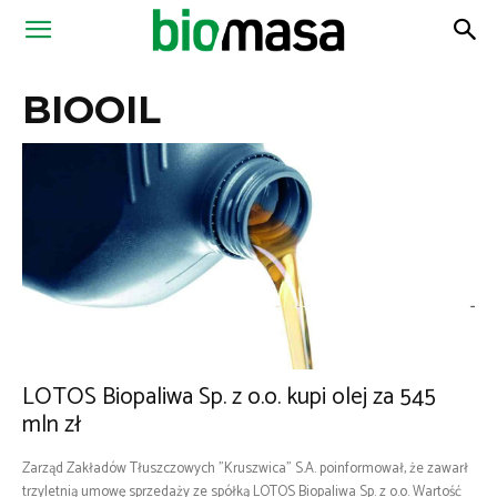
Magazyn
BIOOIL
Biomasa
LOTOS Biopaliwa Sp. z o.o. kupi olej za 545
mln zł
Zarząd Zakładów Tłuszczowych "Kruszwica" S.A. poinformował, że zawarł
trzyletnią umowę sprzedaży ze spółką LOTOS Biopaliwa Sp. z o.o. Wartość