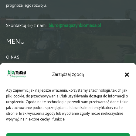
prognoza jego rozwoju.
Skontaktuj się z nami:
biuro@magazynbiomasa.pl
MENU
O NAS
KONTAKT
Zarządzaj zgodą
WSPÓŁPRACA
ZIELONA GMINA
Aby zapewnić jak najlepsze wrażenia, korzystamy z technologii, takich jak
PRENUMERATA
pliki cookie, do przechowywania i/lub uzyskiwania dostępu do informacji o
urządzeniu. Zgoda na te technologie pozwoli nam przetwarzać dane, takie
NEWSLETTER
jak zachowanie podczas przeglądania lub unikalne identyfikatory na tej
MAPY
stronie. Brak wyrażenia zgody lub wycofanie zgody może niekorzystnie
wpłynąć na niektóre cechy i funkcje.
E-WYDANIE
KATALOGI BRANŻOWE