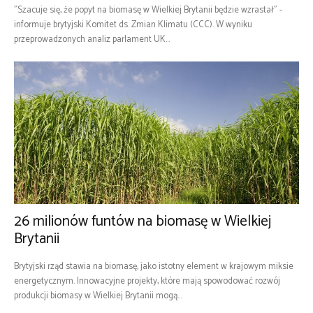
"Szacuje się, że popyt na biomasę w Wielkiej Brytanii będzie wzrastał" -
informuje brytyjski Komitet ds. Zmian Klimatu (CCC). W wyniku
przeprowadzonych analiz parlament UK...
26 milionów funtów na biomasę w Wielkiej
Brytanii
Brytyjski rząd stawia na biomasę, jako istotny element w krajowym miksie
energetycznym. Innowacyjne projekty, które mają spowodować rozwój
produkcji biomasy w Wielkiej Brytanii mogą...