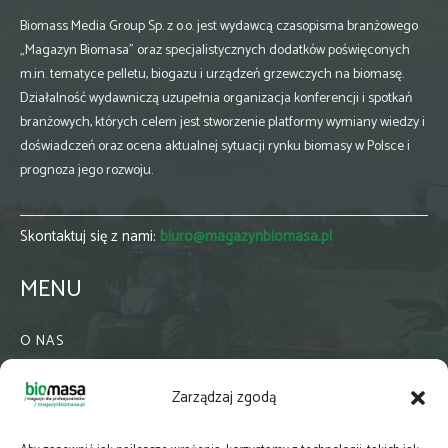
Biomass Media Group Sp. z o.o. jest wydawcą czasopisma branżowego
„Magazyn Biomasa” oraz specjalistycznych dodatków poświęconych
m.in. tematyce pelletu, biogazu i urządzeń grzewczych na biomasę.
Działalność wydawniczą uzupełnia organizacja konferencji i spotkań
branżowych, których celem jest stworzenie platformy wymiany wiedzy i
doświadczeń oraz ocena aktualnej sytuacji rynku biomasy w Polsce i
prognoza jego rozwoju.
Skontaktuj się z nami:
biuro@magazynbiomasa.pl
MENU
O NAS
KONTAKT
Zarządzaj zgodą
WSPÓŁPRACA
ZIELONA GMINA