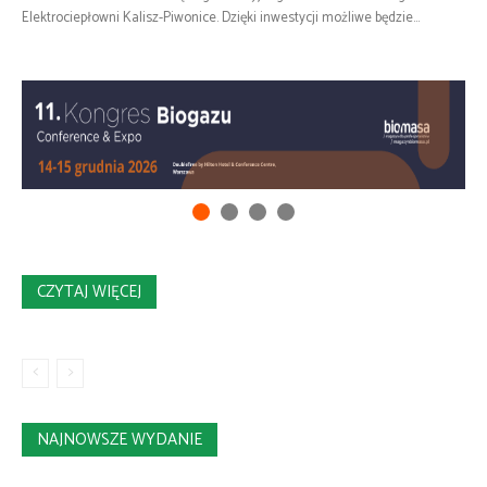
Elektrociepłowni Kalisz-Piwonice. Dzięki inwestycji możliwe będzie...
CZYTAJ WIĘCEJ
NAJNOWSZE WYDANIE