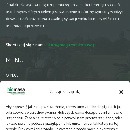
Działalność wydawniczą uzupełnia organizacja konferencji i spotkań
branżowych, których celem jest stworzenie platformy wymiany wiedzy i
doświadczeń oraz ocena aktualnej sytuacji rynku biomasy w Polsce i
prognoza jego rozwoju.
Skontaktuj się z nami:
biuro@magazynbiomasa.pl
MENU
O NAS
KONTAKT
Zarządzaj zgodą
WSPÓŁPRACA
ZIELONA GMINA
Aby zapewnić jak najlepsze wrażenia, korzystamy z technologii, takich jak
PRENUMERATA
pliki cookie, do przechowywania i/lub uzyskiwania dostępu do informacji o
urządzeniu. Zgoda na te technologie pozwoli nam przetwarzać dane, takie
NEWSLETTER
jak zachowanie podczas przeglądania lub unikalne identyfikatory na tej
MAPY
stronie. Brak wyrażenia zgody lub wycofanie zgody może niekorzystnie