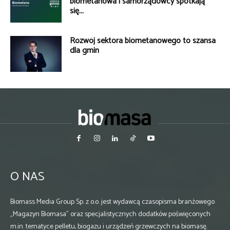
biometanowa i samorządowcy spotkają
się...
Rozwój sektora biometanowego to szansa
dla gmin
O NAS
Biomass Media Group Sp. z o.o. jest wydawcą czasopisma branżowego
„Magazyn Biomasa” oraz specjalistycznych dodatków poświęconych
m.in. tematyce pelletu, biogazu i urządzeń grzewczych na biomasę.