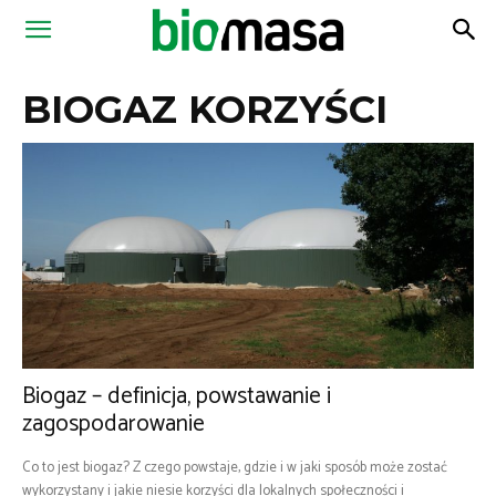
Magazyn
BIOGAZ KORZYŚCI
Biomasa
Biogaz – definicja, powstawanie i
zagospodarowanie
Co to jest biogaz? Z czego powstaje, gdzie i w jaki sposób może zostać
wykorzystany i jakie niesie korzyści dla lokalnych społeczności i