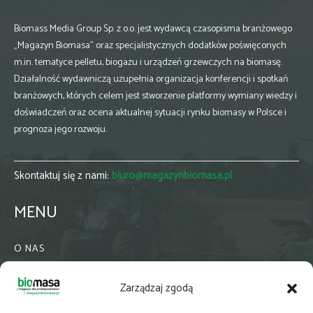
Biomass Media Group Sp. z o.o. jest wydawcą czasopisma branżowego
„Magazyn Biomasa” oraz specjalistycznych dodatków poświęconych
m.in. tematyce pelletu, biogazu i urządzeń grzewczych na biomasę.
Działalność wydawniczą uzupełnia organizacja konferencji i spotkań
branżowych, których celem jest stworzenie platformy wymiany wiedzy i
doświadczeń oraz ocena aktualnej sytuacji rynku biomasy w Polsce i
prognoza jego rozwoju.
Skontaktuj się z nami:
biuro@magazynbiomasa.pl
MENU
O NAS
KONTAKT
Zarządzaj zgodą
WSPÓŁPRACA
ZIELONA GMINA