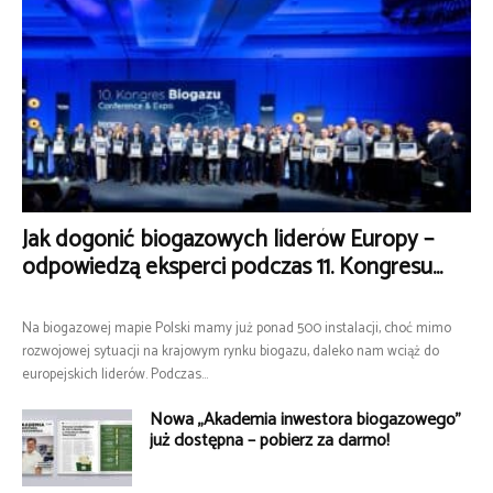
Jak dogonić biogazowych liderów Europy –
odpowiedzą eksperci podczas 11. Kongresu...
Na biogazowej mapie Polski mamy już ponad 500 instalacji, choć mimo
rozwojowej sytuacji na krajowym rynku biogazu, daleko nam wciąż do
europejskich liderów. Podczas...
Nowa „Akademia inwestora biogazowego”
już dostępna – pobierz za darmo!