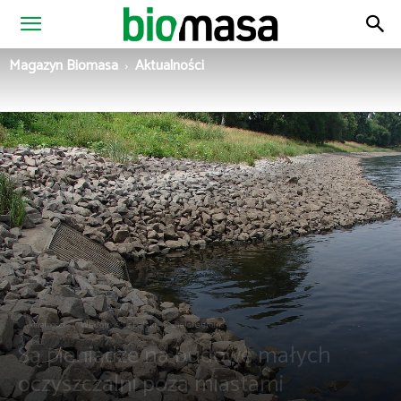
Magazyn
Magazyn Biomasa
Aktualności
Biomasa
Aktualności
Wiadomości z Polski
Zielona gmina
Są pieniądze na budowę małych
oczyszczalni poza miastami