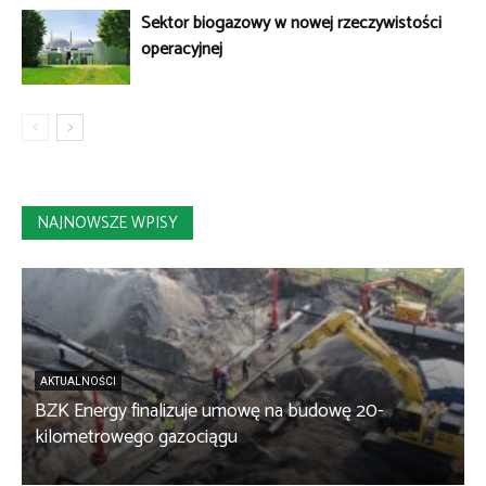
Sektor biogazowy w nowej rzeczywistości
operacyjnej
NAJNOWSZE WPISY
AKTUALNOŚCI
BZK Energy finalizuje umowę na budowę 20-
kilometrowego gazociągu
B