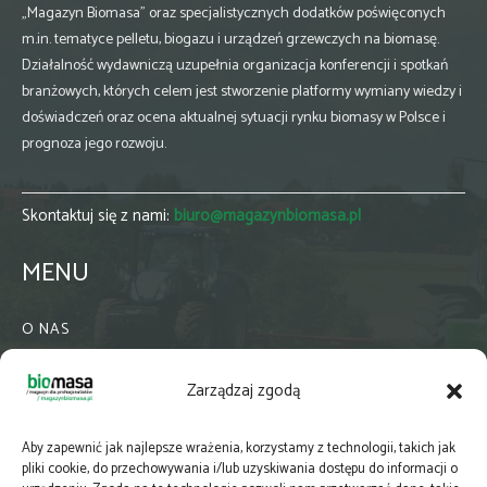
„Magazyn Biomasa” oraz specjalistycznych dodatków poświęconych
m.in. tematyce pelletu, biogazu i urządzeń grzewczych na biomasę.
Działalność wydawniczą uzupełnia organizacja konferencji i spotkań
branżowych, których celem jest stworzenie platformy wymiany wiedzy i
doświadczeń oraz ocena aktualnej sytuacji rynku biomasy w Polsce i
prognoza jego rozwoju.
Skontaktuj się z nami:
biuro@magazynbiomasa.pl
MENU
O NAS
KONTAKT
Zarządzaj zgodą
WSPÓŁPRACA
ZIELONA GMINA
Aby zapewnić jak najlepsze wrażenia, korzystamy z technologii, takich jak
PRENUMERATA
pliki cookie, do przechowywania i/lub uzyskiwania dostępu do informacji o