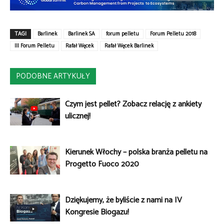
TAGI
Barlinek
Barlinek SA
forum pelletu
Forum Pelletu 2018
III Forum Pelletu
Rafał Węcek
Rafał Węcek Barlinek
PODOBNE ARTYKUŁY
Czym jest pellet? Zobacz relację z ankiety
ulicznej!
Kierunek Włochy – polska branża pelletu na
Progetto Fuoco 2020
Dziękujemy, że byliście z nami na IV
Kongresie Biogazu!