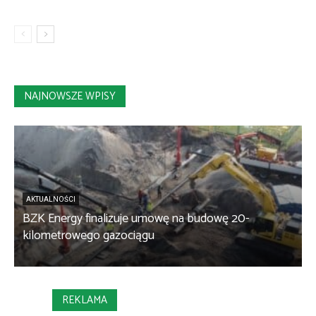
NAJNOWSZE WPISY
AKTUALNOŚCI
BZK Energy finalizuje umowę na budowę 20-
kilometrowego gazociągu
B
REKLAMA