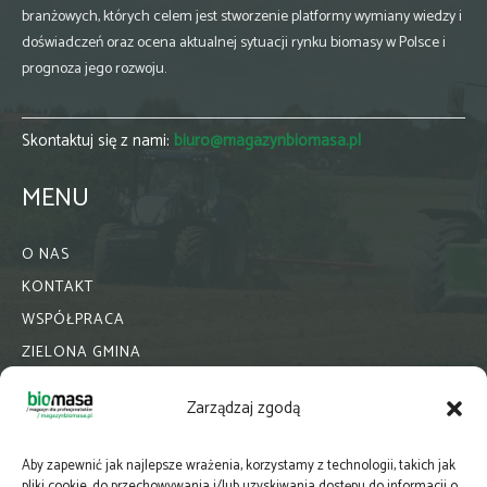
branżowych, których celem jest stworzenie platformy wymiany wiedzy i
doświadczeń oraz ocena aktualnej sytuacji rynku biomasy w Polsce i
prognoza jego rozwoju.
Skontaktuj się z nami:
biuro@magazynbiomasa.pl
MENU
O NAS
KONTAKT
WSPÓŁPRACA
ZIELONA GMINA
PRENUMERATA
Zarządzaj zgodą
NEWSLETTER
MAPY
Aby zapewnić jak najlepsze wrażenia, korzystamy z technologii, takich jak
E-WYDANIE
pliki cookie, do przechowywania i/lub uzyskiwania dostępu do informacji o