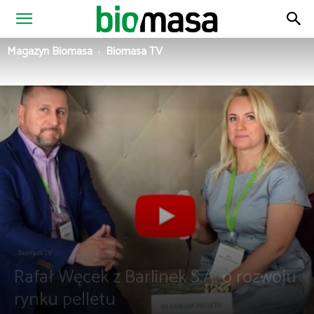
Magazyn
Magazyn Biomasa
Biomasa TV
Biomasa
Biomasa TV
Rafał Węcek z Barlinek S.A. o rozwoju
rynku pelletu