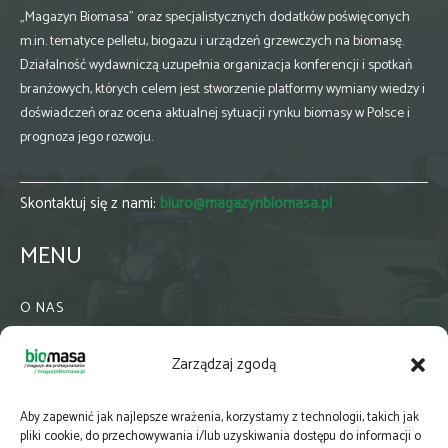
„Magazyn Biomasa” oraz specjalistycznych dodatków poświęconych
m.in. tematyce pelletu, biogazu i urządzeń grzewczych na biomasę.
Działalność wydawniczą uzupełnia organizacja konferencji i spotkań
branżowych, których celem jest stworzenie platformy wymiany wiedzy i
doświadczeń oraz ocena aktualnej sytuacji rynku biomasy w Polsce i
prognoza jego rozwoju.
Skontaktuj się z nami:
biuro@magazynbiomasa.pl
MENU
O NAS
KONTAKT
Zarządzaj zgodą
WSPÓŁPRACA
ZIELONA GMINA
Aby zapewnić jak najlepsze wrażenia, korzystamy z technologii, takich jak
PRENUMERATA
pliki cookie, do przechowywania i/lub uzyskiwania dostępu do informacji o