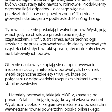
być wykorzystany jako nawóz w rolnictwie. Produkujemy
ogromne ilości odpadów – dlaczego więc nie
przekształcić ich w coś pożytecznego? To jedna z
głównych idei biogazu – podkreśla dr Min Ying Tsang.
Typowe ciecze nie posiadają trwałych porów. Występują
w nich jedynie chwilowe przestrzenie między
cząsteczkami. Prof. Stuart James, autor technologii,
uzyskał ją poprzez wprowadzenie do cieczy porowatych
cząstek ciał stałych w taki sposób, aby molekuły cieczy
nie blokowały ich porów.
Obecnie naukowcy skupiają się na opracowywaniu
mieszanin cieczy i materiałów porowatych, takich jak
metal-organiczne szkielety (MOF-y), które po
połączeniu z odpowiednimi rozpuszczalnikami tworzą
stabilne zawiesiny.
– Materiały porowate, takie jak MOF-y, znane są od
ponad 20 lat i cechują się wyjątkowymi właściwościami.
Wyobraźmy sobie kilka gramów materiału o powierzchni
wewnętrznej równej powierzchni boiska piłkarskiego.