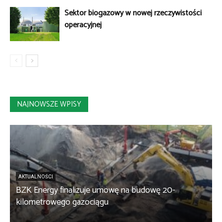
Sektor biogazowy w nowej rzeczywistości
operacyjnej
NAJNOWSZE WPISY
AKTUALNOŚCI
BZK Energy finalizuje umowę na budowę 20-
kilometrowego gazociągu
B