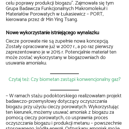
celu poprawy produkcji biogazu”. Zajmowała się tym
Grupa Badawcza Funkcjonalnych Makromolekuł i
Materiałów Porowatych w Łukasiewicz – PORT,
kierowana przez dr Min Ying Tsang.
Nowe wykorzystanie istniejącego wynalazku
Ciecze porowate nie są zupełnie nowa koncepcją.
Zostały opracowane już w 2007 r., a po raz pierwszy
zaprezentowano je w 2015 r. Potencjalnie materiał ten
może zostać wykorzystany w biogazowniach do
usuwania amoniaku.
Czytaj też: Czy biometan zastąpi konwencjonalny gaz?
– W ramach stażu podoktorskiego realizowałam projekt
badawczo-przemysłowy dotyczący oczyszczania
biogazu przy użyciu cieczy porowatych. Wykorzystując
ten kierunek, możemy usuwać amoniak z biogazu za
pomocą cieczy porowatych, co usprawnia proces
oczyszczania biogazu i produkcji metanu – powszechnie
stosowanego źródła energii. Odzyskany amoniak może