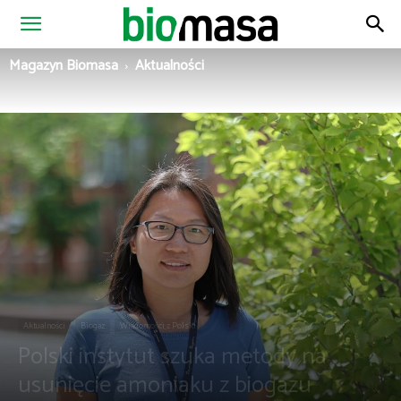
Magazyn
Magazyn Biomasa
Aktualności
Biomasa
Aktualności
Biogaz
Wiadomości z Polski
Polski instytut szuka metody na
usunięcie amoniaku z biogazu