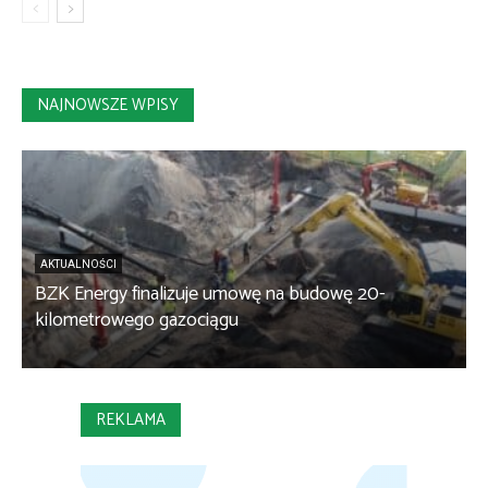
NAJNOWSZE WPISY
AKTUALNOŚCI
BZK Energy finalizuje umowę na budowę 20-
kilometrowego gazociągu
B
REKLAMA