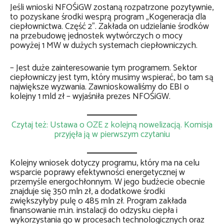
Jeśli wnioski NFOŚiGW zostaną rozpatrzone pozytywnie,
to pozyskane środki wesprą program „Kogeneracja dla
ciepłownictwa. Część 2”. Zakłada on udzielanie środków
na przebudowę jednostek wytwórczych o mocy
powyżej 1 MW w dużych systemach ciepłowniczych.
– Jest duże zainteresowanie tym programem. Sektor
ciepłowniczy jest tym, który musimy wspierać, bo tam są
największe wyzwania. Zawnioskowaliśmy do EBI o
kolejny 1 mld zł – wyjaśniła prezes NFOŚiGW.
Czytaj też: Ustawa o OZE z kolejną nowelizacją. Komisja
przyjęła ją w pierwszym czytaniu
Kolejny wniosek dotyczy programu, który ma na celu
wsparcie poprawy efektywności energetycznej w
przemyśle energochłonnym. W jego budżecie obecnie
znajduje się 350 mln zł, a dodatkowe środki
zwiększyłyby pulę o 485 mln zł. Program zakłada
finansowanie m.in. instalacji do odzysku ciepła i
wykorzystania go w procesach technologicznych oraz