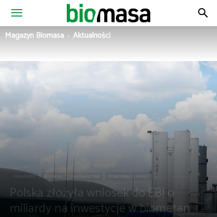
Magazyn
Magazyn Biomasa
Aktualności
Biomasa
Aktualności
Biometan
Ciepłownictwo
Wiadomości z Polski
Polska złożyła wniosek do EBI o
miliardy na inwestycje w biometan