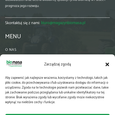
prognoza jego rozwoju.
Skontaktuj się z nami:
biuro@magazynbiomasa.pl
MENU
O NAS
KONTAKT
Zarządzaj zgodą
WSPÓŁPRACA
ZIELONA GMINA
Aby zapewnić jak najlepsze wrażenia, korzystamy z technologii, takich jak
PRENUMERATA
pliki cookie, do przechowywania i/lub uzyskiwania dostępu do informacji o
urządzeniu. Zgoda na te technologie pozwoli nam przetwarzać dane, takie
NEWSLETTER
jak zachowanie podczas przeglądania lub unikalne identyfikatory na tej
MAPY
stronie. Brak wyrażenia zgody lub wycofanie zgody może niekorzystnie
wpłynąć na niektóre cechy i funkcje.
E-WYDANIE
KATALOGI BRANŻOWE