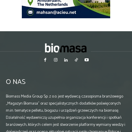
O NAS
Biomass Media Group Sp. z o.o. jest wydawcą czasopisma branżowego
„Magazyn Biomasa” oraz specjalistycznych dodatków poświęconych
m.in. tematyce pelletu, biogazu i urządzeń grzewczych na biomasę.
Działalność wydawniczą uzupełnia organizacja konferencji i spotkań
branżowych, których celem jest stworzenie platformy wymiany wiedzy i
doświadczeń oraz ocena aktualnej sytuacji rynku biomasy w Polsce i