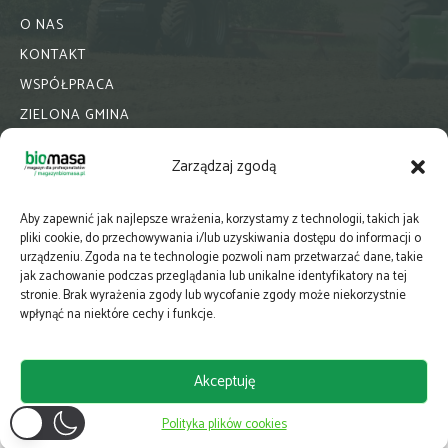
O NAS
KONTAKT
WSPÓŁPRACA
ZIELONA GMINA
PRENUMERATA
Zarządzaj zgodą
NEWSLETTER
MAPY
Aby zapewnić jak najlepsze wrażenia, korzystamy z technologii, takich jak
E-WYDANIE
pliki cookie, do przechowywania i/lub uzyskiwania dostępu do informacji o
urządzeniu. Zgoda na te technologie pozwoli nam przetwarzać dane, takie
KATALOGI BRANŻOWE
jak zachowanie podczas przeglądania lub unikalne identyfikatory na tej
POLITYKA PRYWATNOŚCI
stronie. Brak wyrażenia zgody lub wycofanie zgody może niekorzystnie
wpłynąć na niektóre cechy i funkcje.
Akceptuję
Polityka plików cookies