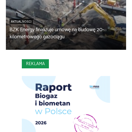
AKTUALNOŚCI
BZK Energy finalizuje umowę na budowę 20-
kilometrowego gazociągu
B
REKLAMA