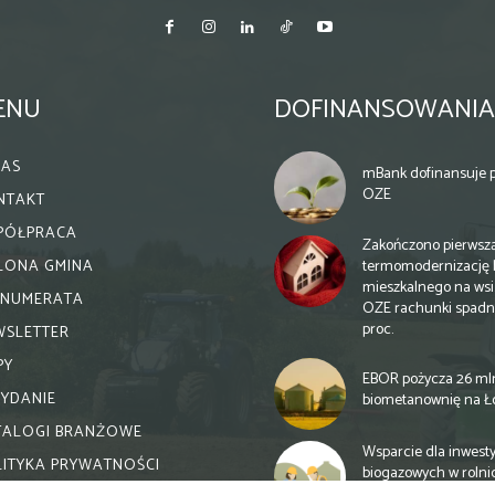
ENU
DOFINANSOWANIA
NAS
mBank dofinansuje p
OZE
NTAKT
PÓŁPRACA
Zakończono pierwsz
termomodernizację 
ELONA GMINA
mieszkalnego na wsi.
ENUMERATA
OZE rachunki spadn
proc.
WSLETTER
PY
EBOR pożycza 26 ml
WYDANIE
biometanownię na Ł
TALOGI BRANŻOWE
Wsparcie dla inwesty
LITYKA PRYWATNOŚCI
biogazowych w rolni
zmiany