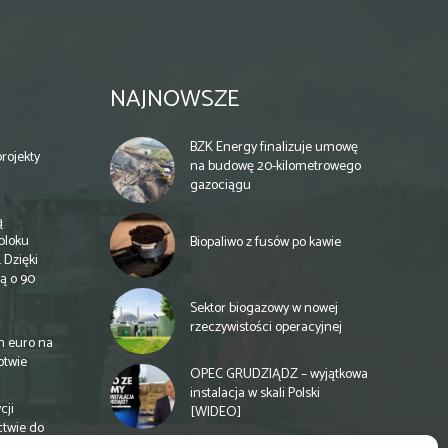
NAJNOWSZE
BZK Energy finalizuje umowę
rojekty
na budowę 20-kilometrowego
gazociągu
ą
bloku
Biopaliwo z fusów po kawie
 Dzięki
ą o 90
Sektor biogazowy w nowej
rzeczywistości operacyjnej
n euro na
otwie
OPEC GRUDZIĄDZ – wyjątkowa
instalacja w skali Polski
cji
[WIDEO]
ctwie do