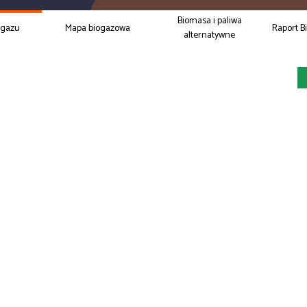
Biomasa i paliwa
ogazu
Mapa biogazowa
Raport B
alternatywne