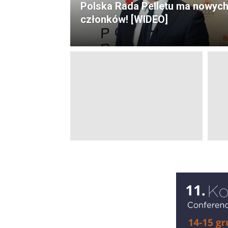
Polska Rada Pelletu ma nowyc
członków! [WIDEO]