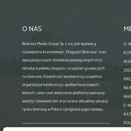
O NAS
M
Biomass Media Group Sp. z o.o. jest wydawcą
O 
czasopisma branżowego „Magazyn Biomasa” oraz
KO
specjalistycznych dodatków poświęconych m.in.
WS
tematyce pelletu, biogazu i urządzeń grzewczych
ZI
na biomasę. Działalność wydawniczą uzupełnia
PR
organizacja konferencji i spotkań branżowych,
NE
których celem jest stworzenie platformy wymiany
MA
wiedzy i doświadczeń oraz ocena aktualnej sytuacji
E-
rynku biomasy w Polsce i prognoza jego rozwoju.
KA
PO
Skontaktuj się z nami: