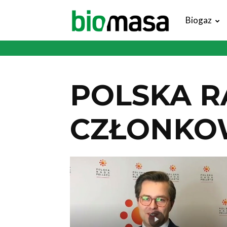
Magazyn
Biogaz
Biomasa
POLSKA R
CZŁONKO