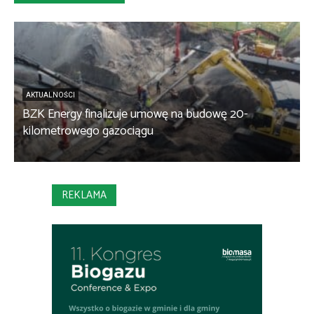
AKTUALNOŚCI
BZK Energy finalizuje umowę na budowę 20-
kilometrowego gazociągu
B
REKLAMA