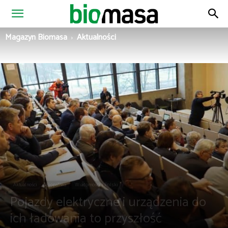
Magazyn
Magazyn Biomasa
Aktualności
Biomasa
Aktualności
Biopaliwa
Wiadomości z Polski
Pojazdy elektryczne i urządzenia do
ich ładowania to przyszłość