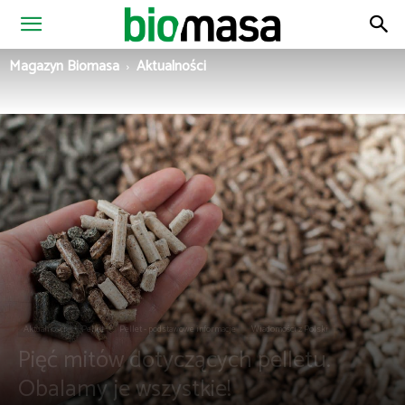
Magazyn
Magazyn Biomasa
Aktualności
Biomasa
Aktualności
Pellet
Pellet - podstawowe informacje
Wiadomości z Polski
Pięć mitów dotyczących pelletu.
Obalamy je wszystkie!