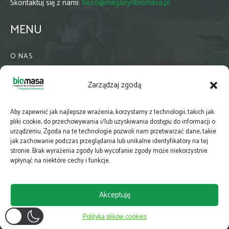
Skontaktuj się z nami:
biuro@magazynbiomasa.pl
MENU
O NAS
KONTAKT
Zarządzaj zgodą
WSPÓŁPRACA
ZIELONA GMINA
Aby zapewnić jak najlepsze wrażenia, korzystamy z technologii, takich jak
PRENUMERATA
pliki cookie, do przechowywania i/lub uzyskiwania dostępu do informacji o
urządzeniu. Zgoda na te technologie pozwoli nam przetwarzać dane, takie
NEWSLETTER
jak zachowanie podczas przeglądania lub unikalne identyfikatory na tej
MAPY
stronie. Brak wyrażenia zgody lub wycofanie zgody może niekorzystnie
wpłynąć na niektóre cechy i funkcje.
E-WYDANIE
KATALOGI BRANŻOWE
Akceptuję
POLITYKA PRYWATNOŚCI
Polityka plików cookies