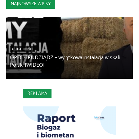
NAJNOWSZE WPISY
AKTUALNOŚCI
OPEC GRUDZIĄDZ – wyjątkowa instalacja w skali
S
Polski [WIDEO]
m
REKLAMA