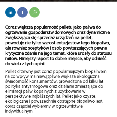
Przez
kaef
-
29 grudnia 2023
Coraz większa popularność pelletu jako paliwa do
ogrzewania gospodarstw domowych oraz dynamicznie
zwiększająca się sprzedaż urządzeń na pellet,
powoduje nie tylko wzrost entuzjastów tego biopaliwa,
ale również sceptyków i osób powtarzających pewne
krytyczne zdania na jego temat, które urosły do statusu
mitów. Niniejszy raport to dobre miejsce, aby odnieść
do wielu z tych opinii.
Pellet drzewny jest coraz popularniejszym biopaliwem,
na co wpływ ma niewątpliwie większa ekologiczna
świadomość konsumentów, prowadzona od kilku lat
polityka antysmogowa oraz działania zmierzające do
eliminacji paliw kopalnych z użytkowania w
perspektywie najbliższych lat. Pellet jako czyste,
ekologiczne i powszechnie dostępne biopaliwo jest
coraz częściej wybierany w ogrzewnictwie
indywidualnym.