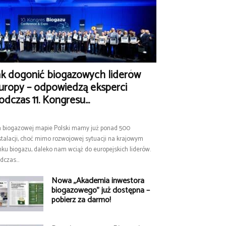
ak dogonić biogazowych liderów
uropy – odpowiedzą eksperci
odczas 11. Kongresu...
 biogazowej mapie Polski mamy już ponad 500
stalacji, choć mimo rozwojowej sytuacji na krajowym
nku biogazu, daleko nam wciąż do europejskich liderów.
dczas...
Nowa „Akademia inwestora
biogazowego” już dostępna –
pobierz za darmo!