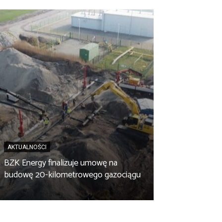
AKTUALNOŚCI
BZK Energy finalizuje umowę na
AKTUALNOŚCI
budowę 20-kilometrowego gazociągu
Biopaliwo z fus