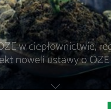
 OZE w ciepłownictwie, re
ekt noweli ustawy o OZE