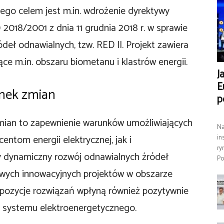
 Jego celem jest m.in. wdrożenie dyrektywy
2018/2001 z dnia 11 grudnia 2018 r. w sprawie
eł odnawialnych, tzw. RED II. Projekt zawiera
e m.in. obszaru biometanu i klastrów energii.
J
E
nek zmian
p
ian to zapewnienie warunków umożliwiających
Na
ntom energii elektrycznej, jak i
in
ry
zy dynamiczny rozwój odnawialnych źródeł
Po
nowych innowacyjnych projektów w obszarze
ropozycje rozwiązań wpłyną również pozytywnie
 systemu elektroenergetycznego.