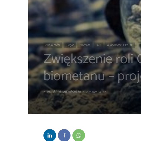
Aktualności
Biogaz
Biomasa
OZE
Wiadomości z Polski
Zwiększenie roli
biometanu – proj
Przez
Anna Lenartowska
-
2 marca 2022