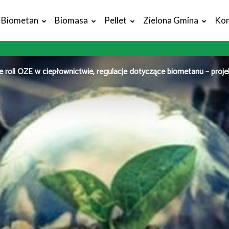
Biometan
Biomasa
Pellet
Zielona Gmina
Kon
e roli OZE w ciepłownictwie, regulacje dotyczące biometanu – projek