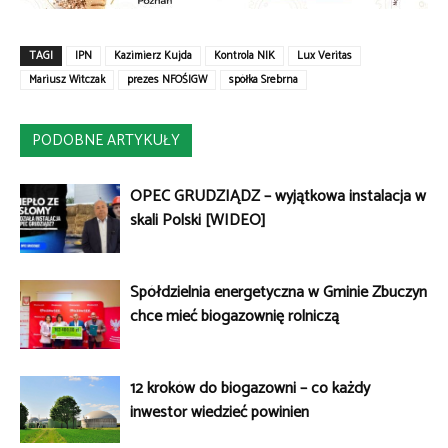
TAGI
IPN
Kazimierz Kujda
Kontrola NIK
Lux Veritas
Mariusz Witczak
prezes NFOŚIGW
spółka Srebrna
PODOBNE ARTYKUŁY
OPEC GRUDZIĄDZ – wyjątkowa instalacja w
skali Polski [WIDEO]
Spółdzielnia energetyczna w Gminie Zbuczyn
chce mieć biogazownię rolniczą
12 kroków do biogazowni – co każdy
inwestor wiedzieć powinien