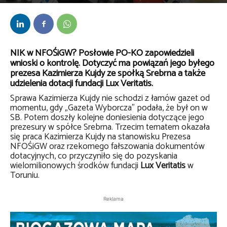
Przez
bem
-
19 lutego 2019
NIK w NFOŚiGW? Posłowie PO-KO zapowiedzieli
wnioski o kontrolę. Dotyczyć ma powiązań jego byłego
prezesa Kazimierza Kujdy ze spółką Srebrna a także
udzielenia dotacji fundacji Lux Veritatis.
Sprawa Kazimierza Kujdy nie schodzi z łamów gazet od
momentu, gdy „Gazeta Wyborcza” podała, że był on w
SB. Potem doszły kolejne doniesienia dotyczące jego
prezesury w spółce Srebrna. Trzecim tematem okazała
się praca Kazimierza Kujdy na stanowisku Prezesa
NFOŚiGW oraz rzekomego fałszowania dokumentów
dotacyjnych, co przyczyniło się do pozyskania
wielomilionowych środków fundacji
Lux Veritatis
w
Toruniu.
Reklama