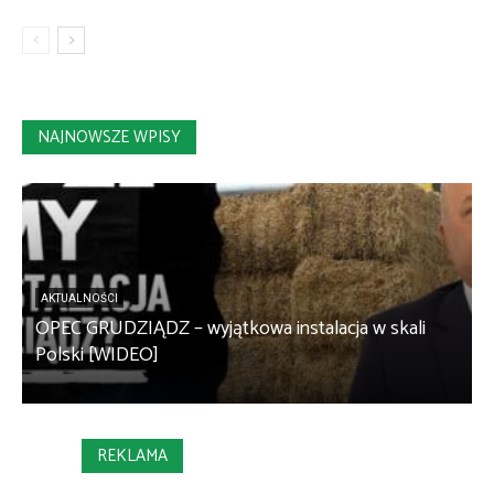
NAJNOWSZE WPISY
AKTUALNOŚCI
OPEC GRUDZIĄDZ – wyjątkowa instalacja w skali
S
Polski [WIDEO]
m
REKLAMA