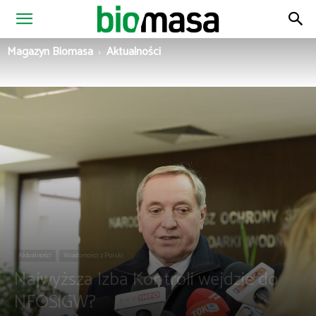
Magazyn
Magazyn Biomasa
Aktualności
Biomasa
Aktualności
Wiadomości z Polski
Najwyższa Izba Kontroli wejdzie do
NFOŚiGW?