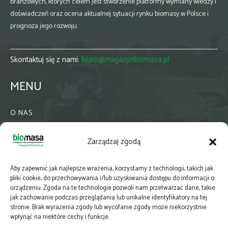
branżowych, których celem jest stworzenie platformy wymiany wiedzy i
doświadczeń oraz ocena aktualnej sytuacji rynku biomasy w Polsce i
prognoza jego rozwoju.
Skontaktuj się z nami:
biuro@magazynbiomasa.pl
MENU
O NAS
KONTAKT
Zarządzaj zgodą
WSPÓŁPRACA
ZIELONA GMINA
Aby zapewnić jak najlepsze wrażenia, korzystamy z technologii, takich jak
PRENUMERATA
pliki cookie, do przechowywania i/lub uzyskiwania dostępu do informacji o
urządzeniu. Zgoda na te technologie pozwoli nam przetwarzać dane, takie
NEWSLETTER
jak zachowanie podczas przeglądania lub unikalne identyfikatory na tej
MAPY
stronie. Brak wyrażenia zgody lub wycofanie zgody może niekorzystnie
wpłynąć na niektóre cechy i funkcje.
E-WYDANIE