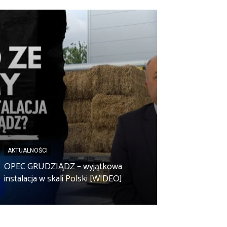
AKTUALNOŚCI
AKTUALNOŚCI
Spółdzielnia en
OPEC GRUDZIĄDZ – wyjątkowa
Zbuczyn chce m
instalacja w skali Polski [WIDEO]
rolniczą