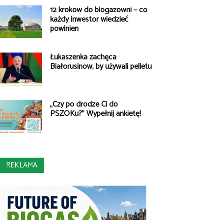
12 kroków do biogazowni – co
każdy inwestor wiedzieć
powinien
Łukaszenka zachęca
Białorusinów, by używali pelletu
„Czy po drodze Ci do
PSZOKu?” Wypełnij ankietę!
REKLAMA