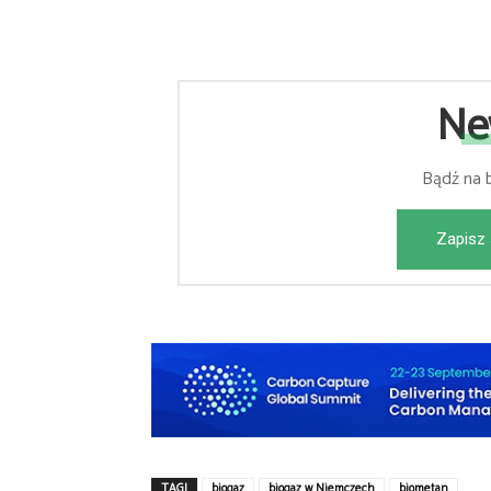
Ne
Bądź na 
Zapisz 
TAGI
biogaz
biogaz w Niemczech
biometan