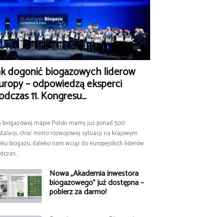
ak dogonić biogazowych liderów
uropy – odpowiedzą eksperci
odczas 11. Kongresu...
 biogazowej mapie Polski mamy już ponad 500
stalacji, choć mimo rozwojowej sytuacji na krajowym
nku biogazu, daleko nam wciąż do europejskich liderów.
dczas...
Nowa „Akademia inwestora
biogazowego” już dostępna –
pobierz za darmo!