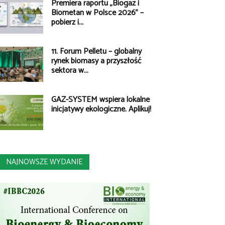
Premiera raportu „Biogaz i
Biometan w Polsce 2026” –
pobierz i...
11. Forum Pelletu – globalny
rynek biomasy a przyszłość
sektora w...
GAZ-SYSTEM wspiera lokalne
inicjatywy ekologiczne. Aplikuj!
NAJNOWSZE WYDANIE