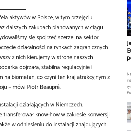
la aktywów w Polsce, w tym przejęciu
az dalszych zakupach planowanych w ciągu
cydowaliśmy się spojrzeć szerzej na sektor
J
częcie działalności na rynkach zagranicznych
E
wszy z nich kierujemy w stronę naszych
p
arka dojrzała, stabilna regulacyjnie i
Na
 na biometan, co czyni ten kraj atrakcyjnym z
in
ju – mówi Piotr Beaupré.
ry
Po
nstalacji działających w Niemczech.
e transferował know-how w zakresie konwersji
kże w odniesieniu do instalacji znajdujących