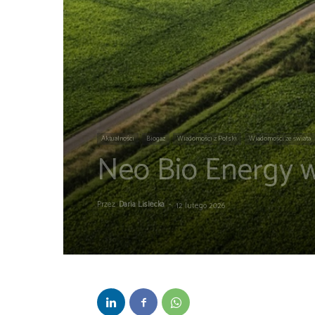
Aktualności
Biogaz
Wiadomości z Polski
Wiadomości ze świata
Neo Bio Energy w
Przez
Daria Lisiecka
-
12 lutego 2026