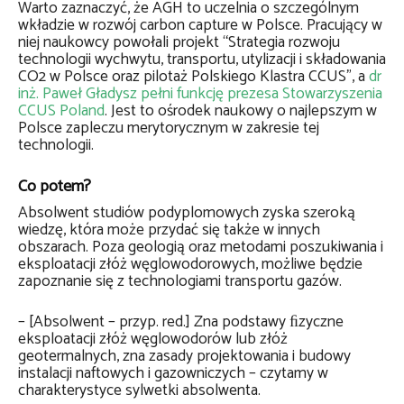
Warto zaznaczyć, że AGH to uczelnia o szczególnym
wkładzie w rozwój carbon capture w Polsce. Pracujący w
niej naukowcy powołali projekt “Strategia rozwoju
technologii wychwytu, transportu, utylizacji i składowania
CO2 w Polsce oraz pilotaż Polskiego Klastra CCUS”, a
dr
inż. Paweł Gładysz pełni funkcję prezesa Stowarzyszenia
CCUS Poland
. Jest to ośrodek naukowy o najlepszym w
Polsce zapleczu merytorycznym w zakresie tej
technologii.
Co potem?
Absolwent studiów podyplomowych zyska szeroką
wiedzę, która może przydać się także w innych
obszarach. Poza geologią oraz metodami poszukiwania i
eksploatacji złóż węglowodorowych, możliwe będzie
zapoznanie się z technologiami transportu gazów.
– [Absolwent – przyp. red.] Zna podstawy ﬁzyczne
eksploatacji złóż węglowodorów lub złóż
geotermalnych, zna zasady projektowania i budowy
instalacji naftowych i gazowniczych – czytamy w
charakterystyce sylwetki absolwenta.