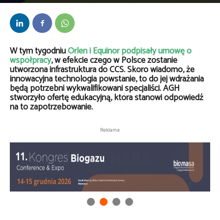
Przez
Daria Lisiecka
-
5 marca 2025
W tym tygodniu
Orlen i Equinor podpisały umowę o
współpracy
, w efekcie czego w Polsce zostanie
utworzona infrastruktura do CCS. Skoro wiadomo, że
innowacyjna technologia powstanie, to do jej wdrażania
będą potrzebni wykwalifikowani specjaliści. AGH
stworzyło ofertę edukacyjną, która stanowi odpowiedź
na to zapotrzebowanie.
Reklama