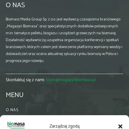
O NAS
Biomass Media Group Sp. z o.o. jest wydawcą czasopisma branżowego
„Magazyn Biomasa” oraz specjalistycznych dodatków poświęconych
m.in. tematyce pelletu, biogazu i urządzeń grzewczych na biomasę.
Działalność wydawniczą uzupełnia organizacja konferencji i spotkań
branżowych, których celem jest stworzenie platformy wymiany wiedzy i
doświadczeń oraz ocena aktualnej sytuacji rynku biomasy w Polsce i
prognoza jego rozwoju.
Skontaktuj się z nami:
biuro@magazynbiomasa.pl
MENU
O NAS
KONTAKT
Zarządzaj zgodą
WSPÓŁPRACA