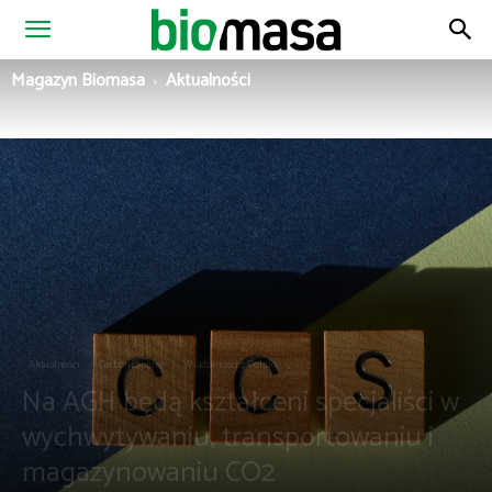
Magazyn
Magazyn Biomasa
Aktualności
Biomasa
Aktualności
Carbon capture
Wiadomości z Polski
Na AGH będą kształceni specjaliści w
wychwytywaniu, transportowaniu i
magazynowaniu CO2