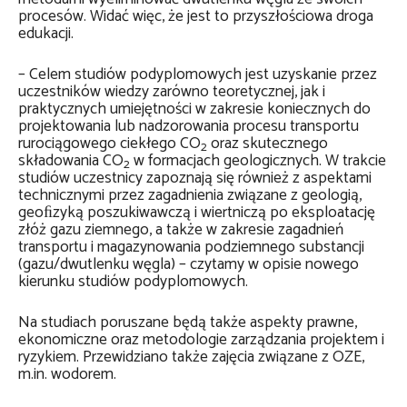
procesów. Widać więc, że jest to przyszłościowa droga
edukacji.
– Celem studiów podyplomowych jest uzyskanie przez
uczestników wiedzy zarówno teoretycznej, jak i
praktycznych umiejętności w zakresie koniecznych do
projektowania lub nadzorowania procesu transportu
rurociągowego ciekłego CO
oraz skutecznego
2
składowania CO
w formacjach geologicznych. W trakcie
2
studiów uczestnicy zapoznają się również z aspektami
technicznymi przez zagadnienia związane z geologią,
geoﬁzyką poszukiwawczą i wiertniczą po eksploatację
złóż gazu ziemnego, a także w zakresie zagadnień
transportu i magazynowania podziemnego substancji
(gazu/dwutlenku węgla) – czytamy w opisie nowego
kierunku studiów podyplomowych.
Na studiach poruszane będą także aspekty prawne,
ekonomiczne oraz metodologie zarządzania projektem i
ryzykiem. Przewidziano także zajęcia związane z OZE,
m.in. wodorem.