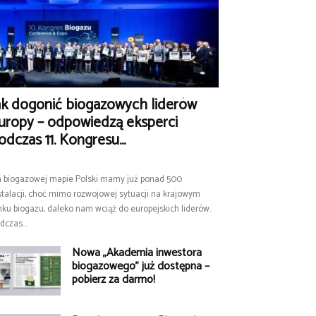
ak dogonić biogazowych liderów
uropy – odpowiedzą eksperci
odczas 11. Kongresu...
 biogazowej mapie Polski mamy już ponad 500
stalacji, choć mimo rozwojowej sytuacji na krajowym
nku biogazu, daleko nam wciąż do europejskich liderów.
dczas...
Nowa „Akademia inwestora
biogazowego” już dostępna –
pobierz za darmo!