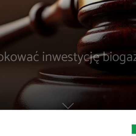
kować inwestycję biog