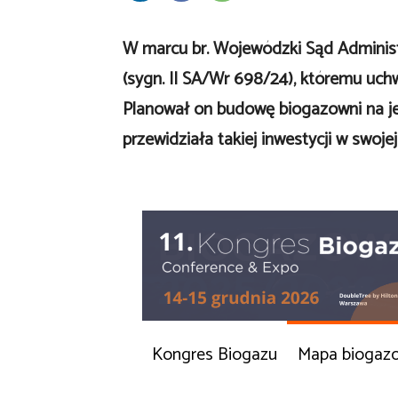
W marcu br. Wojewódzki Sąd Administ
(sygn. II SA/Wr 698/24), któremu uc
Planował on budowę biogazowni na je
przewidziała takiej inwestycji w swoje
Kongres Biogazu
Mapa biogaz