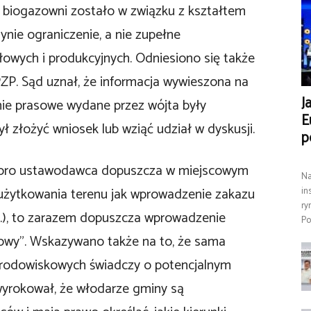
e biogazowni zostało w związku z kształtem
ynie ograniczenie, a nie zupełne
łowych i produkcyjnych. Odniesiono się także
P. Sąd uznał, że informacja wywieszona na
J
nie prasowe wydane przez wójta były
E
ł złożyć wniosek lub wziąć udział w dyskusji.
p
koro ustawodawca dopuszcza w miejscowym
Na
użytkowania terenu jak wprowadzenie zakazu
in
ry
z.p.), to zarazem dopuszcza wprowadzenie
Po
owy”. Wskazywano także na to, że sama
 środowiskowych świadczy o potencjalnym
wyrokował, że włodarze gminy są