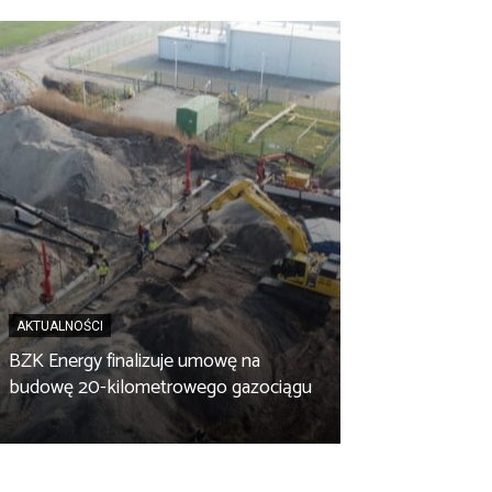
AKTUALNOŚCI
BZK Energy finalizuje umowę na
AKTUALNOŚCI
budowę 20-kilometrowego gazociągu
Biopaliwo z fus