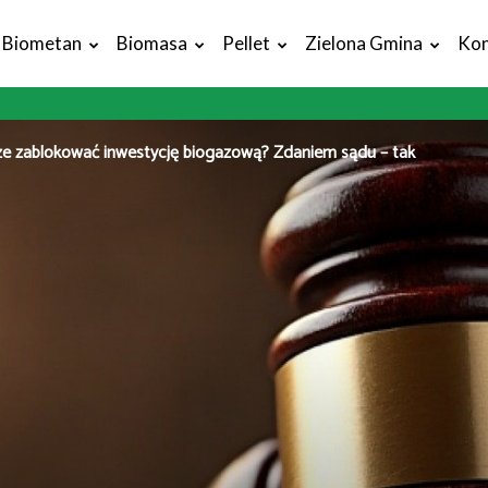
Biometan
Biomasa
Pellet
Zielona Gmina
Kon
 zablokować inwestycję biogazową? Zdaniem sądu – tak