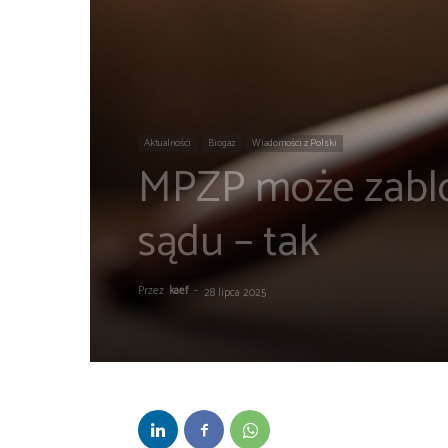
Aktualności
Biogaz
Wiadomości z Polski
MPZP może zablo
sądu – tak
Przez
kaef
-
28 lipca 2025