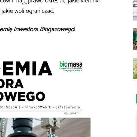
ów i mają prawo określać, jakie kierunki
jakie woli ograniczać.
emię Inwestora Biogazowego
!