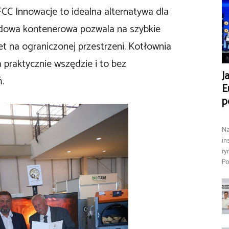
CC Innowacje to idealna alternatywa dla
dowa kontenerowa pozwala na szybkie
 na ograniczonej przestrzeni. Kotłownia
praktycznie wszędzie i to bez
J
.
E
p
Na
in
ry
Po