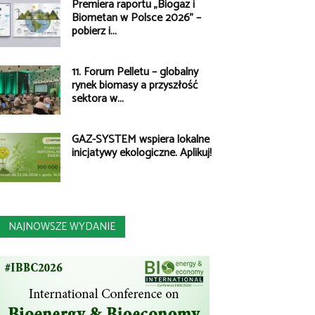
Premiera raportu „Biogaz i
Biometan w Polsce 2026” –
pobierz i...
11. Forum Pelletu – globalny
rynek biomasy a przyszłość
sektora w...
GAZ-SYSTEM wspiera lokalne
inicjatywy ekologiczne. Aplikuj!
NAJNOWSZE WYDANIE