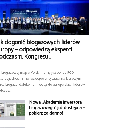
ak dogonić biogazowych liderów
uropy – odpowiedzą eksperci
odczas 11. Kongresu...
 biogazowej mapie Polski mamy już ponad 500
stalacji, choć mimo rozwojowej sytuacji na krajowym
nku biogazu, daleko nam wciąż do europejskich liderów.
dczas...
Nowa „Akademia inwestora
biogazowego” już dostępna –
pobierz za darmo!