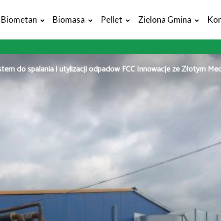
Biometan
Biomasa
Pellet
Zielona Gmina
Kon
stem do spalania i utylizacji odpadów FCC Innowacje ze Złotym Med