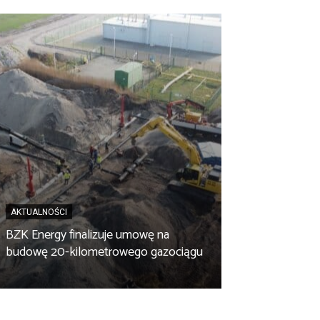
AKTUALNOŚCI
BZK Energy finalizuje umowę na
AKTUALNOŚCI
budowę 20-kilometrowego gazociągu
Biopaliwo z fus