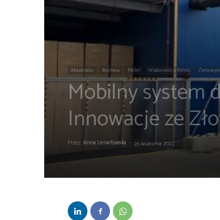
Aktualności
Biomasa
Pellet
Wiadomości z Polski
Zielona g
Mobilny system d
Innowacje ze Z
Przez
Anna Lenartowska
-
26 września 2022