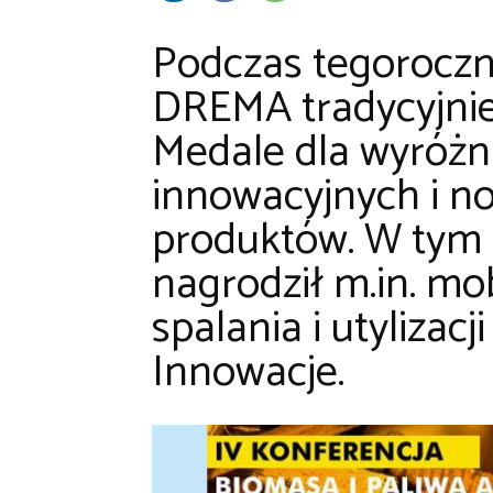
Podczas tegoroczne
DREMA tradycyjni
Medale dla wyróżni
innowacyjnych i 
produktów. W tym
nagrodził m.in. mo
spalania i utylizac
Innowacje.