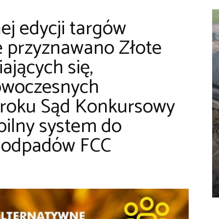
j edycji targów
e przyznawano Złote
ających się,
nowoczesnych
 roku Sąd Konkursowy
bilny system do
ji odpadów FCC