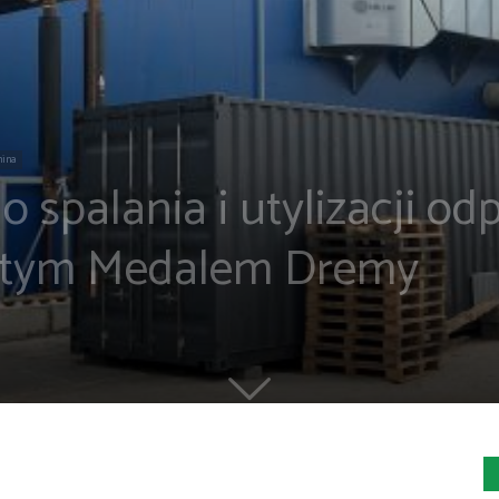
mina
o spalania i utylizacji o
łotym Medalem Dremy