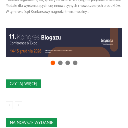
Medale dla wyróżniających się, innowacyjnych i nowoczesnych produktów.
W tym roku Sąd Konkursowy nagrodził m.in. mobilny...
CZYTAJ WIĘCEJ
NAJNOWSZE WYDANIE