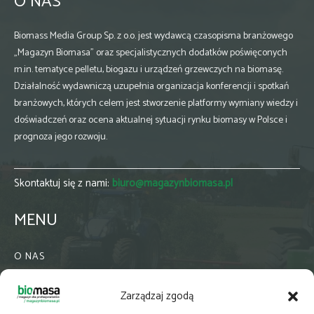
O NAS
Biomass Media Group Sp. z o.o. jest wydawcą czasopisma branżowego
„Magazyn Biomasa” oraz specjalistycznych dodatków poświęconych
m.in. tematyce pelletu, biogazu i urządzeń grzewczych na biomasę.
Działalność wydawniczą uzupełnia organizacja konferencji i spotkań
branżowych, których celem jest stworzenie platformy wymiany wiedzy i
doświadczeń oraz ocena aktualnej sytuacji rynku biomasy w Polsce i
prognoza jego rozwoju.
Skontaktuj się z nami:
biuro@magazynbiomasa.pl
MENU
O NAS
KONTAKT
Zarządzaj zgodą
WSPÓŁPRACA