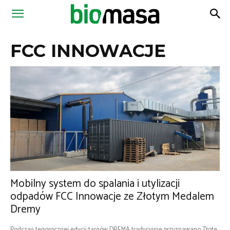
Magazyn
FCC INNOWACJE
Biomasa
Mobilny system do spalania i utylizacji
odpadów FCC Innowacje ze Złotym Medalem
Dremy
Podczas tegorocznej edycji targów DREMA tradycyjnie przyznawano Złote