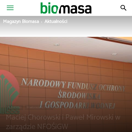
Magazyn
Magazyn Biomasa
Aktualności
Biomasa
Aktualności
Wiadomości z Polski
Maciej Chorowski i Paweł Mirowski w
zarządzie NFOŚiGW