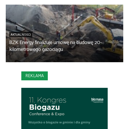
AKTUALNOŚCI
BZK Energy finalizuje umowę na budowę 20-
kilometrowego gazociągu
B
REKLAMA