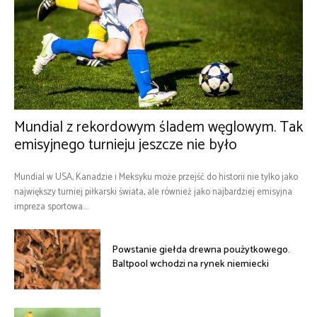
Mundial z rekordowym śladem węglowym. Tak
emisyjnego turnieju jeszcze nie było
Mundial w USA, Kanadzie i Meksyku może przejść do historii nie tylko jako
największy turniej piłkarski świata, ale również jako najbardziej emisyjna
impreza sportowa....
Powstanie giełda drewna poużytkowego.
Baltpool wchodzi na rynek niemiecki