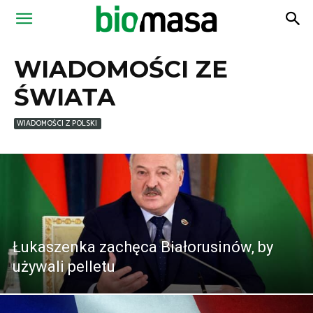
Magazyn
WIADOMOŚCI ZE
Biomasa
ŚWIATA
WIADOMOŚCI Z POLSKI
Łukaszenka zachęca Białorusinów, by
używali pelletu