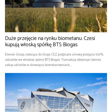
Duże przejęcie na rynku biometanu. Czesi
kupują włoską spółkę BTS Biogas
Elevion Group, należąca do Grupy CEZ, podpisała umowę przejęcia 100%
udziałów we włoskiej spółce BTS Biogas. Transakcja obejmuje również
zakup udziałów w dziewięciu biometanowniach,...