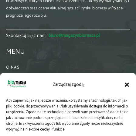
branżowych, których celem jest stworzenie platformy wymiany wiedzy i
doświadczeń oraz ocena aktualnej sytuacji rynku biomasy w Polsce i
prognoza jego rozwoju.
Skontaktuj się z nami:
biuro@magazynbiomasa.pl
MENU
O NAS
KONTAKT
Zarządzaj zgodą
WSPÓŁPRACA
ZIELONA GMINA
Aby zapewnić jak najlepsze wrażenia, korzystamy z technologii, takich jak
PRENUMERATA
pliki cookie, do przechowywania i/lub uzyskiwania dostępu do informacji o
urządzeniu. Zgoda na te technologie pozwoli nam przetwarzać dane, takie
NEWSLETTER
jak zachowanie podczas przeglądania lub unikalne identyfikatory na tej
MAPY
stronie. Brak wyrażenia zgody lub wycofanie zgody może niekorzystnie
wpłynąć na niektóre cechy i funkcje.
E-WYDANIE