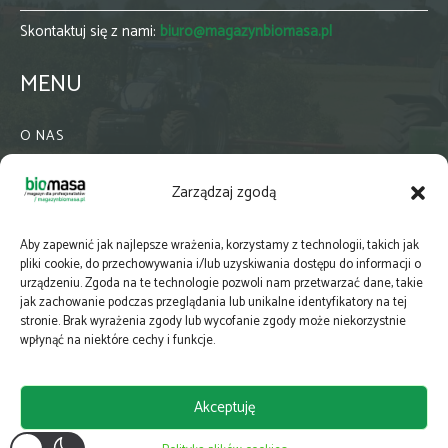
Skontaktuj się z nami:
biuro@magazynbiomasa.pl
MENU
O NAS
KONTAKT
Zarządzaj zgodą
WSPÓŁPRACA
ZIELONA GMINA
Aby zapewnić jak najlepsze wrażenia, korzystamy z technologii, takich jak
PRENUMERATA
pliki cookie, do przechowywania i/lub uzyskiwania dostępu do informacji o
urządzeniu. Zgoda na te technologie pozwoli nam przetwarzać dane, takie
NEWSLETTER
jak zachowanie podczas przeglądania lub unikalne identyfikatory na tej
MAPY
stronie. Brak wyrażenia zgody lub wycofanie zgody może niekorzystnie
wpłynąć na niektóre cechy i funkcje.
E-WYDANIE
KATALOGI BRANŻOWE
Akceptuję
POLITYKA PRYWATNOŚCI