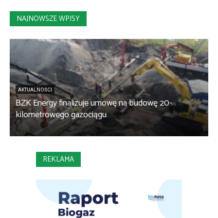
NAJNOWSZE WPISY
AKTUALNOŚCI
BZK Energy finalizuje umowę na budowę 20-
kilometrowego gazociągu
B
REKLAMA