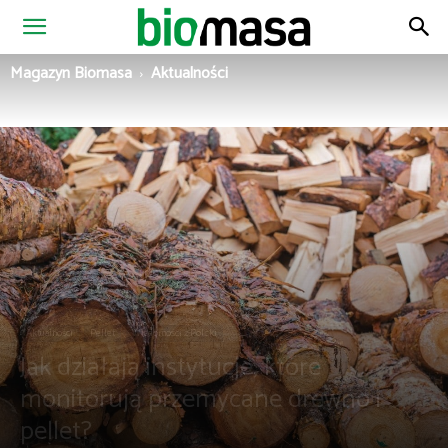
Magazyn
Magazyn Biomasa
Aktualności
Biomasa
Aktualności
Pellet
Wiadomości z Polski
Jak działają instytucje, które
monitorują przemycane drewno i
pellet?