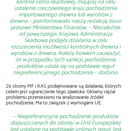
kontroli celno-skarbowej, mającej na celu
ustalenie rzeczywistego kraju pochodzenia
importowanego drewna lub wyrobów z
drewna
–
poinformowało naszą redakcję biuro
prasowe Ministerstwa Finansów.
–
Niezależnie
od powyższego, Krajowa Administracja
Skarbowa podjęła działania w celu
rozszerzenia możliwości kontrolnych drewna i
wyrobów z drewna. Należy bowiem zauważyć,
że w przypadku tych sankcji, pochodzenie
produktów ustala się na podstawie reguł
niepreferencyjnego pochodzenia
–
dodano.
Ze strony MF i KAS podejmowane są działania, których
celem jest ograniczenie tego zjawiska. Główny ciężar
problemu przeniesiono na analizowanie źródeł
pochodzenia. Ma to związek z wymogami UE.
–
Niepreferencyjne pochodzenie produktów
dopuszczanych do obrotu w Unii Europejskiej
jest ustalane na podstawie unijnych reguł, jest