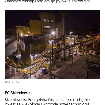
Znacząco zmniejszono emisję pyłów i tlenków siarki.
EC Pruszków
EC Skierniewice
Skierniewicka Energetyka Cieplna sp. z o.o. chętnie
inwestuje w ekologię i wdrożyła nowe technologie