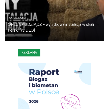
AKTUALNOŚCI
OPEC GRUDZIĄDZ – wyjątkowa instalacja w skali
S
Polski [WIDEO]
m
REKLAMA