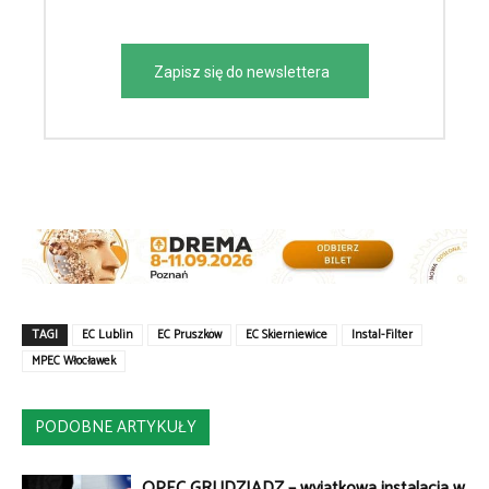
Zapisz się do newslettera
TAGI
EC Lublin
EC Pruszków
EC Skierniewice
Instal-Filter
MPEC Włocławek
PODOBNE ARTYKUŁY
OPEC GRUDZIĄDZ – wyjątkowa instalacja w