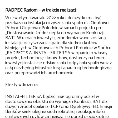
RADPEC Radom – w trakcie realizacji
W czwartym kwartale 2022 roku do użytku ma być
przekazana instalacja oczyszczania spalin dla Ciepłowni
Północ i Ciepłowni Południe w ramach projektu pn.:
„Dostosowanie źródeł ciepła do wymagań Konkluzji
BAT”. W ramach inwestycji, zmodernizowane zostaną
instalacje oczyszczania spalin dla siedmiu kotłów
istniejących w Ciepłowniach Północ i Południe w Spółce
„RADPEC” S.A. INSTAL-FILTER SA w oparciu o własny
projekt, technologię i know-how, dostarczy na teren
inwestycji instalacje odsiarczania i odpylania spalin wraz z
całą niezbędną infrastrukturą i aparaturą technologiczną
oraz przeprowadzi ich uruchomienie.
Efekty wdrożenia
INSTAL-FILTER SA będzie miał ogromny udział w
dostosowaniu obiektu do wymagań Konkluzji BAT dla
dużych źródeł spalania (LCP) oraz Dyrektywy IED. Emisja
tlenków siarki ulegnie siedmiokrotnej redukcji, a ilości
emitowanych pyłów zmniejszą się ponad pięciokrotnie.