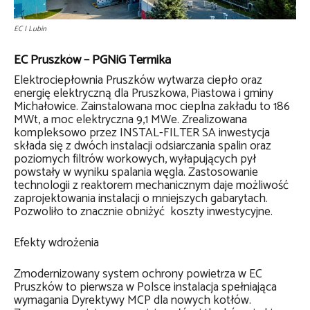
EC I Lubin
EC Pruszków – PGNiG Termika
Elektrociepłownia Pruszków wytwarza ciepło oraz
energię elektryczną dla Pruszkowa, Piastowa i gminy
Michałowice. Zainstalowana moc cieplna zakładu to 186
MWt, a moc elektryczna 9,1 MWe. Zrealizowana
kompleksowo przez INSTAL-FILTER SA inwestycja
składa się z dwóch instalacji odsiarczania spalin oraz
poziomych filtrów workowych, wyłapujących pył
powstały w wyniku spalania węgla. Zastosowanie
technologii z reaktorem mechanicznym daje możliwość
zaprojektowania instalacji o mniejszych gabarytach.
Pozwoliło to znacznie obniżyć koszty inwestycyjne.
Efekty wdrożenia
Zmodernizowany system ochrony powietrza w EC
Pruszków to pierwsza w Polsce instalacja spełniająca
wymagania Dyrektywy MCP dla nowych kotłów.