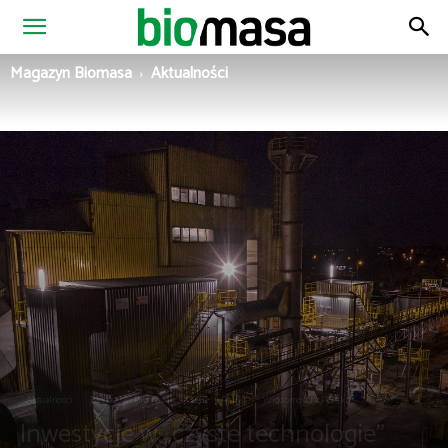
Magazyn
Magazyn Biomasa
Aktualności
Biomasa
Aktualności
Biogaz
Biomasa
OZE
Pellet
Wiadomości z Polski
Inwestycje w „czyste technologie”