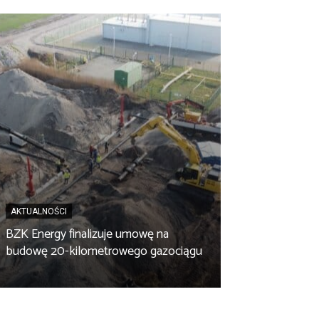
AKTUALNOŚCI
BZK Energy finalizuje umowę na
AKTUALNOŚCI
budowę 20-kilometrowego gazociągu
Biopaliwo z fus