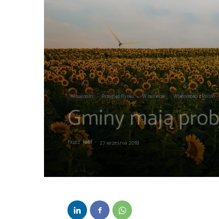
Aktualności
Przegląd Rynku
W numerze
Wiadomości z Polski
Gminy mają prob
Przez
kaef
-
27 września 2018