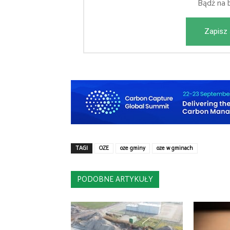
Bądź na 
Zapisz 
TAGI
OZE
oze gminy
oze w gminach
PODOBNE ARTYKUŁY