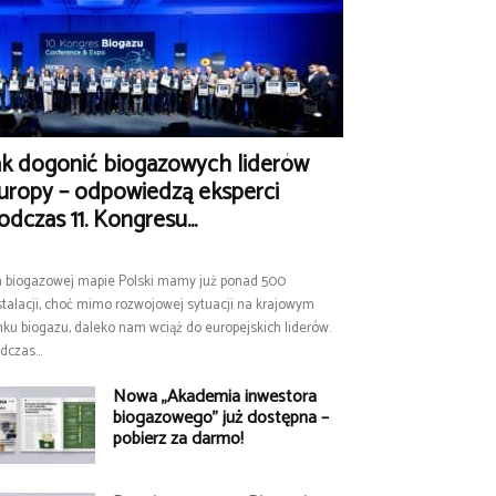
ak dogonić biogazowych liderów
uropy – odpowiedzą eksperci
odczas 11. Kongresu...
 biogazowej mapie Polski mamy już ponad 500
stalacji, choć mimo rozwojowej sytuacji na krajowym
nku biogazu, daleko nam wciąż do europejskich liderów.
dczas...
Nowa „Akademia inwestora
biogazowego” już dostępna –
pobierz za darmo!