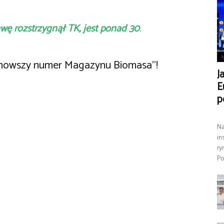
awę rozstrzygnął TK, jest ponad 30
.
ajnowszy numer Magazynu Biomasa”!
J
E
p
Na
in
ry
Po