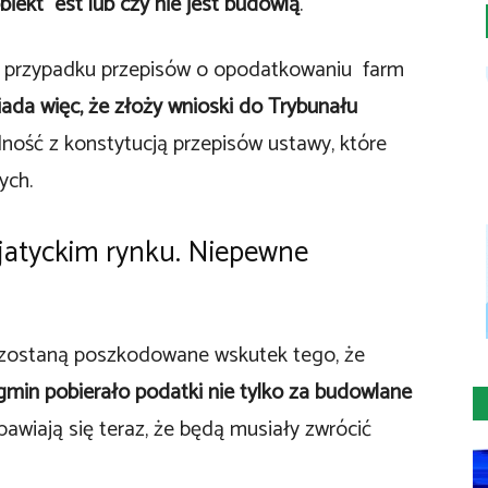
obiekt est lub czy nie jest budowlą
.
y w przypadku przepisów o opodatkowaniu farm
iada więc, że złoży wnioski do Trybunału
ość z konstytucją przepisów ustawy, które
ych.
jatyckim rynku. Niepewne
 zostaną poszkodowane wskutek tego, że
gmin pobierało podatki nie tylko za budowlane
bawiają się teraz, że będą musiały zwrócić