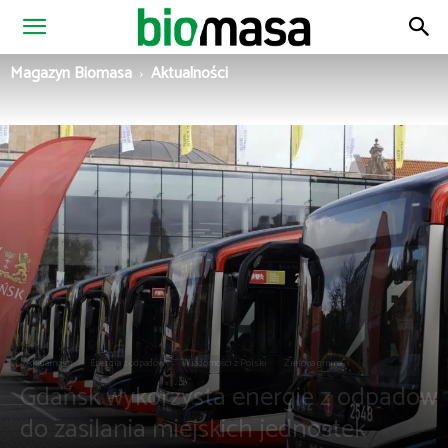
Magazyn
Magazyn Biomasa
Aktualności
Biomasa
Aktualności
Energia z odpadów
Wiadomości z Polski
Zielona gmina
Gdańsk wykorzysta energię z odpadów
do zasilania miejskich jednostek