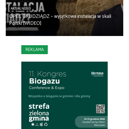
AKTUALNOŚCI
OPEC GRUDZIĄDZ – wyjątkowa instalacja w skali
S
Polski [WIDEO]
m
REKLAMA