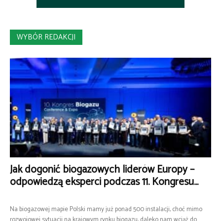
WYBÓR REDAKCJI
Jak dogonić biogazowych liderów Europy –
odpowiedzą eksperci podczas 11. Kongresu...
Na biogazowej mapie Polski mamy już ponad 500 instalacji, choć mimo
rozwojowej sytuacji na krajowym rynku biogazu, daleko nam wciąż do