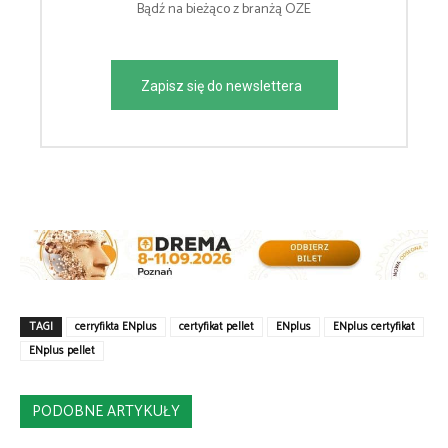
Bądź na bieżąco z branżą OZE
Zapisz się do newslettera
TAGI
cerryfikta ENplus
certyfikat pellet
ENplus
ENplus certyfikat
ENplus pellet
PODOBNE ARTYKUŁY