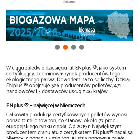
Reklama
W ciągu zaledwie dziesięciu lat ENplus ®, jako system
certyfikujący, zdominował rynek producentów tego
ekologicznego paliwa. Dowodem na to są liczby. Dzisiaj
ENplus ® obejmuje 526 producentów pelletów, 471
handlowców i 3 dostawców usług z 46 krajów.
ENplus ® – najwięcej w Niemczech
Całkowita produkcja certyfikowanych pelletów wynosi
ponad 12 milionów ton, co stanowi około 77 proc.
europejskiego rynku ciepła. Od 2019 r. Największym
producentem granulatu z certyfikatem ENplus® nadal są
Niemcy, z ponad 2,7 mln ton. Austria ponownie zajęła