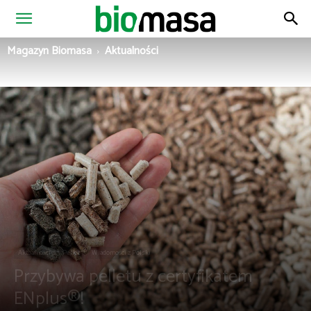
Magazyn
Magazyn Biomasa
Aktualności
Biomasa
Aktualności
Pellet
Wiadomości z Polski
Przybywa pelletu z certyfikatem
ENplus®!