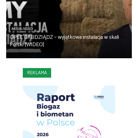
AKTUALNOŚCI
OPEC GRUDZIĄDZ – wyjątkowa instalacja w skali
S
Polski [WIDEO]
m
REKLAMA