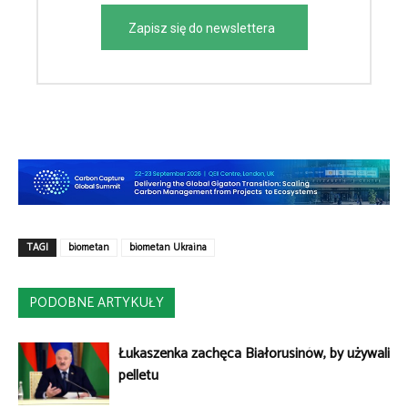
Zapisz się do newslettera
TAGI
biometan
biometan Ukraina
PODOBNE ARTYKUŁY
Łukaszenka zachęca Białorusinów, by używali
pelletu