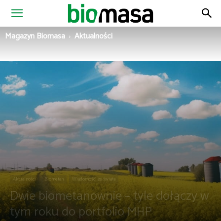
Magazyn
Magazyn Biomasa
Aktualności
Biomasa
Aktualności
Biometan
Wiadomości ze świata
Dwie biometanownie – tyle dołączy w
tym roku do portfolio MHP