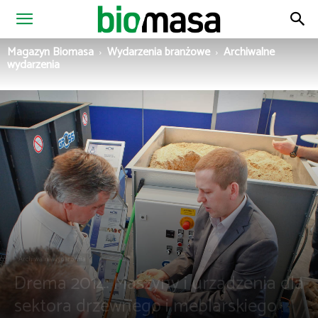
Magazyn
Magazyn Biomasa
Wydarzenia branżowe
Archiwalne
wydarzenia
Biomasa
Archiwalne wydarzenia
Drema 2014: Maszyny i urządzenia dla
sektora drzewnego i meblarskiego