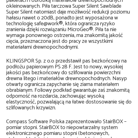
pakietach i obróbką materiałów drewnopochodnych
okleinowanych. Piła tarczowa Super Silent Sawblade
Super Silent natomiast daje możliwość redukcji poziomu
hałasu nawet o 20dB, ponadto jest wyposażona w
technologię safe@work®, która ogranicza ryzyko
zranienia dzięki rozwiązaniu MicroGeo®. Piła ta nie
wymaga ponownego ostrzenia, ma znakomitą jakość
cięcia, przeznaczona jest do pracy ze wszystkimi
materiałami drewnopochodnymi.
KLINGSPOR Sp. z o.o przedstawił pas bezkońcowy na
podłożu papierowym PS 28 F. Jest to nowy, wysokiej
jakości pas bezkońcowy do szlifowania powierzchni
drewna litego i materiałów drewnopochodnych. Nasyp
otwarty ogranicza zapychanie się ziarna materiałem
obrabianym. Foliowy podkład gwarantuje zaś znakomitą
odporność na rozdarcia, zachowując wysoką
elastyczność, pozwalającą na łatwe dostosowanie się do
szlifowanych krzywizn.
Compass Software Polska zaprezentowało StairBOX –
pomiar stopni. StairBOX to niepowtarzalny system
elektronicznego pomiaru stopni (betonowych,