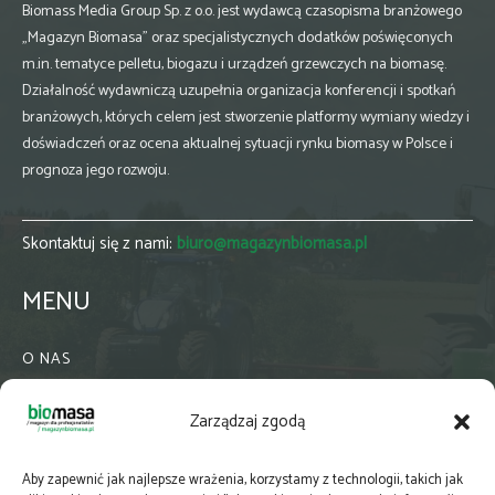
Biomass Media Group Sp. z o.o. jest wydawcą czasopisma branżowego
„Magazyn Biomasa” oraz specjalistycznych dodatków poświęconych
m.in. tematyce pelletu, biogazu i urządzeń grzewczych na biomasę.
Działalność wydawniczą uzupełnia organizacja konferencji i spotkań
branżowych, których celem jest stworzenie platformy wymiany wiedzy i
doświadczeń oraz ocena aktualnej sytuacji rynku biomasy w Polsce i
prognoza jego rozwoju.
Skontaktuj się z nami:
biuro@magazynbiomasa.pl
MENU
O NAS
KONTAKT
Zarządzaj zgodą
WSPÓŁPRACA
ZIELONA GMINA
Aby zapewnić jak najlepsze wrażenia, korzystamy z technologii, takich jak
PRENUMERATA