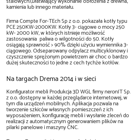
stalowych),ułatwiający wykonanie obłożenia z drewna,
kamienia lub innego materiału.
Firma Compte For-TEch Sp z o.o. pokazała kotły typu
PCE 250KW-2000KW. Kotły 3- ciągowe o mocy 250
kW- 2000 kW, w których istnieje możliwość
zastosowania paliwa o wilgotności do 50. Kotły
osiągają sprawność > 90% dzięki użyciu wymiennika 3-
ciągowego. Odseparowany odpylacz multicyklonowy i
czyszczenie sprężonym powietrzem air choc o bardzo
dużej skuteczności to jedne z cech tychże kotłów.
Na targach Drema 2014 i w sieci
Konfigurator mebli Produkcja 3D WGL firmy neronIT Sp.
z o.o. dostępny w każdej przeglądarce internetowej, w
tym dla urządzeń mobilnych. Aplikacja pozwala na
tworzenie szkiców własnych pomieszczeń z ich
wyposażeniem, konfigurację mebli i wysłanie zleceń do
realizacji z automatycznym generowaniem plików na
pilarki panelowe i maszyny CNC.