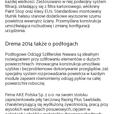
każdej wielkości. Zastosowano w niej podwójny system
filtracji, składający się z filtra kartonowego, włókniny
Paint Stop oraz klasy EU5. Standardowo montowany
tłumik hałasu stanowi dodatkowe wyciszenie szumu
powietrza wewnątrz ściany. Przemyślana konstrukcja
umożliwiająca rozbudowę i zmianę konfiguracji
urządzenia.
Drema 2014 także o podłogach
Podłogowe Odciągi Szlifierskie Nawara są idealnym
rozwiązaniem przy szlifowaniu elementów o dużych
powierzchniach. Innowacyjna konstrukcja umożliwia
szybkie i bezproblemowe dokonywanie przeglądów, zaś
specjalny system rozprowadzania powietrza w każdym
module zapewni równomierny odciąg pyłów na całej
powierzchni roboczej.
Firma AKE Polska Sp. z o.o. na swoim stoisku
zaprezentowała piłę tarczową Racing Plus Sawblade,
charakteryzującą się wydłużoną żywotnością, pracą przy
wysokich wartościach posuwowych, cięciem w