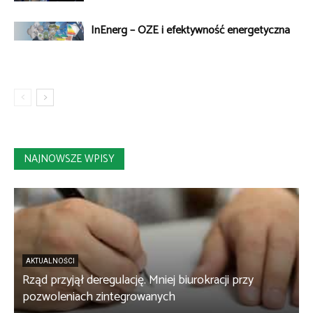
InEnerg – OZE i efektywność energetyczna
NAJNOWSZE WPISY
AKTUALNOŚCI
Rząd przyjął deregulację. Mniej biurokracji przy
B
pozwoleniach zintegrowanych
c