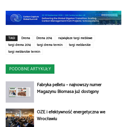
TAGI
Drema
Drema 2014
największe targi meblowe
targi drema 2014
targi drema termin
targi meblarskie
targi meblarskie termin
PODOBNE ARTYKUŁY
Fabryka pelletu – najnowszy numer
Magazynu Biomasa już dostępny
OZE i efektywność energetyczna we
Wrocławiu