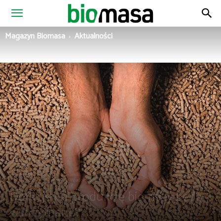
Magazyn
Magazyn Biomasa
Aktualności
Biomasa
Aktualności
Biomasa
Wiadomości ze świata
Dotacje na produkcję biomasy będą
wstrzymane?