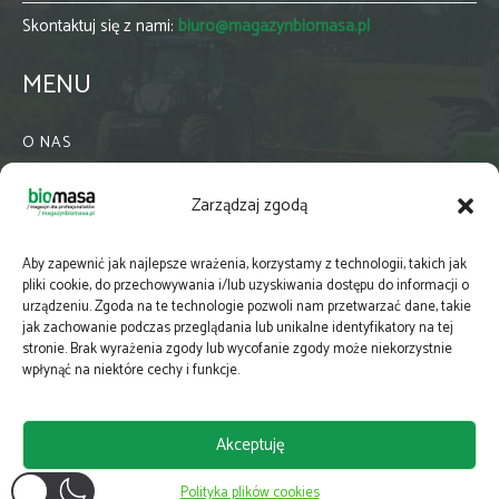
Skontaktuj się z nami:
biuro@magazynbiomasa.pl
MENU
O NAS
KONTAKT
Zarządzaj zgodą
WSPÓŁPRACA
ZIELONA GMINA
Aby zapewnić jak najlepsze wrażenia, korzystamy z technologii, takich jak
PRENUMERATA
pliki cookie, do przechowywania i/lub uzyskiwania dostępu do informacji o
urządzeniu. Zgoda na te technologie pozwoli nam przetwarzać dane, takie
NEWSLETTER
jak zachowanie podczas przeglądania lub unikalne identyfikatory na tej
MAPY
stronie. Brak wyrażenia zgody lub wycofanie zgody może niekorzystnie
wpłynąć na niektóre cechy i funkcje.
E-WYDANIE
KATALOGI BRANŻOWE
Akceptuję
POLITYKA PRYWATNOŚCI
Polityka plików cookies