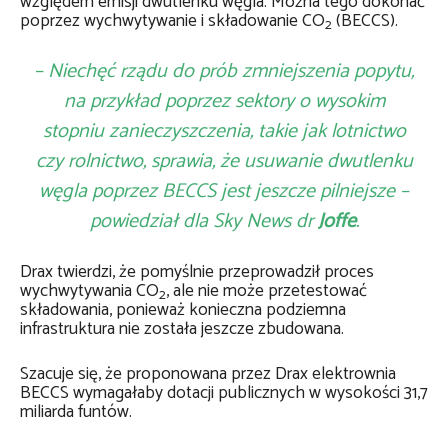
względem emisji dwutlenku węgla. Można tego dokonać
poprzez
wychwytywanie i składowanie CO
(BECCS).
2
– Niechęć rządu do prób zmniejszenia popytu,
na przykład poprzez sektory o wysokim
stopniu zanieczyszczenia, takie jak lotnictwo
czy rolnictwo, sprawia, że ​​usuwanie dwutlenku
węgla poprzez BECCS jest jeszcze pilniejsze –
powiedział dla Sky News dr
Joffe
.
Drax twierdzi, że pomyślnie przeprowadził proces
wychwytywania CO
, ale nie może przetestować
2
składowania, ponieważ konieczna podziemna
infrastruktura nie została jeszcze zbudowana.
Szacuje się, że proponowana przez Drax elektrownia
BECCS wymagałaby dotacji publicznych w wysokości 31,7
miliarda funtów.