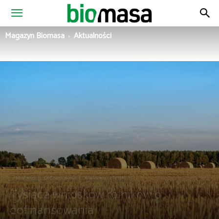
Magazyn
Magazyn Biomasa
Aktualności
Biomasa
Aktualności
Dofinansowania
Wiadomości z Polski
Tysiące wniosków rolników o
dofinansowania