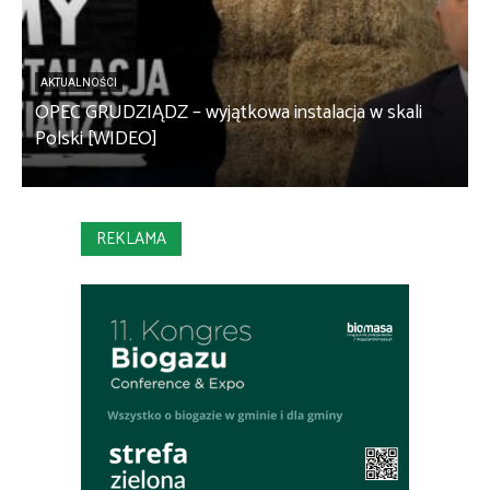
AKTUALNOŚCI
OPEC GRUDZIĄDZ – wyjątkowa instalacja w skali
S
Polski [WIDEO]
m
REKLAMA