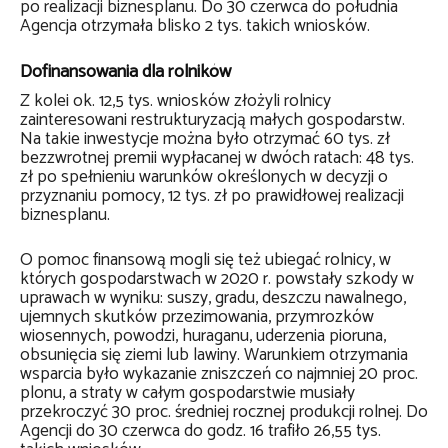
po realizacji biznesplanu. Do 30 czerwca do południa
Agencja otrzymała blisko 2 tys. takich wniosków.
Dofinansowania dla rolników
Z kolei ok. 12,5 tys. wniosków złożyli rolnicy
zainteresowani restrukturyzacją małych gospodarstw.
Na takie inwestycje można było otrzymać 60 tys. zł
bezzwrotnej premii wypłacanej w dwóch ratach: 48 tys.
zł po spełnieniu warunków określonych w decyzji o
przyznaniu pomocy, 12 tys. zł po prawidłowej realizacji
biznesplanu.
O pomoc finansową mogli się też ubiegać rolnicy, w
których gospodarstwach w 2020 r. powstały szkody w
uprawach w wyniku: suszy, gradu, deszczu nawalnego,
ujemnych skutków przezimowania, przymrozków
wiosennych, powodzi, huraganu, uderzenia pioruna,
obsunięcia się ziemi lub lawiny. Warunkiem otrzymania
wsparcia było wykazanie zniszczeń co najmniej 20 proc.
plonu, a straty w całym gospodarstwie musiały
przekroczyć 30 proc. średniej rocznej produkcji rolnej. Do
Agencji do 30 czerwca do godz. 16 trafiło 26,55 tys.