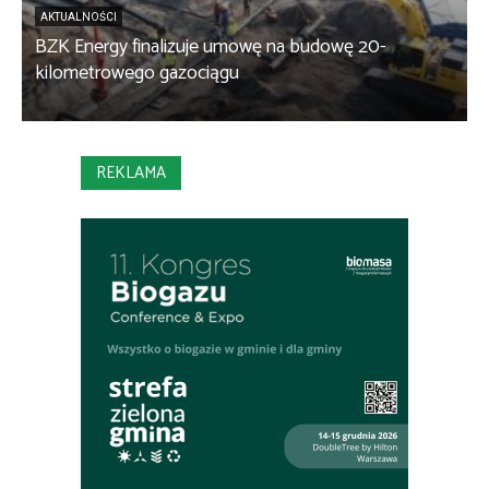
AKTUALNOŚCI
BZK Energy finalizuje umowę na budowę 20-
kilometrowego gazociągu
B
REKLAMA