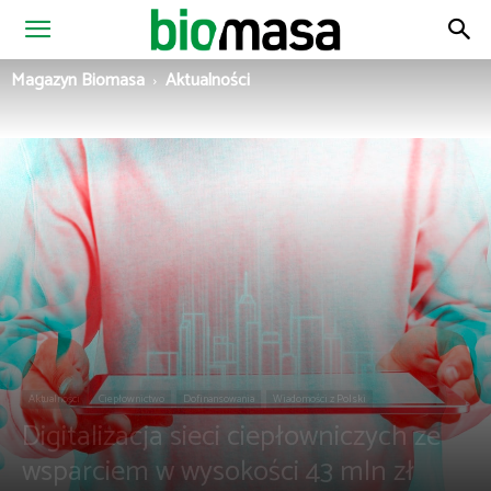
Magazyn
Magazyn Biomasa
Aktualności
Biomasa
Aktualności
Ciepłownictwo
Dofinansowania
Wiadomości z Polski
Digitalizacja sieci ciepłowniczych ze
wsparciem w wysokości 43 mln zł