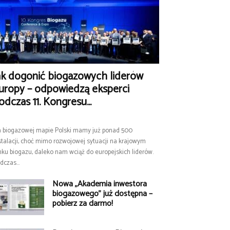
ak dogonić biogazowych liderów
uropy – odpowiedzą eksperci
odczas 11. Kongresu...
 biogazowej mapie Polski mamy już ponad 500
stalacji, choć mimo rozwojowej sytuacji na krajowym
nku biogazu, daleko nam wciąż do europejskich liderów.
dczas...
Nowa „Akademia inwestora
biogazowego” już dostępna –
pobierz za darmo!