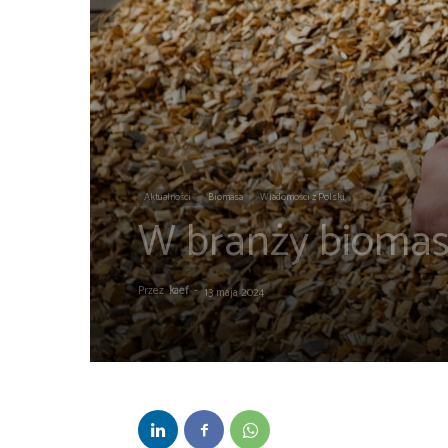
Aktualności
Biomasa
Wiadomości z Polski
W branży biomasy 
Przez
kaef
-
13 maja 2024