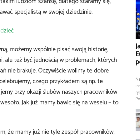
 takim ludziom szansę, dlatego staramy się,
awać specjalistą w swojej dziedzinie.
edzieć
J
yną, możemy wspólnie pisać swoją historię,
E
imi, ale też być jednością w problemach, których
p
 nie brakuje. Oczywiście wolimy te dobre
celebrujemy, czego przykładem są np. te
Na
in
jemy przy okazji ślubów naszych pracowników
ry
Po
wesoło. Jak już mamy bawić się na weselu – to
ym, że mamy już nie tyle zespół pracowników,