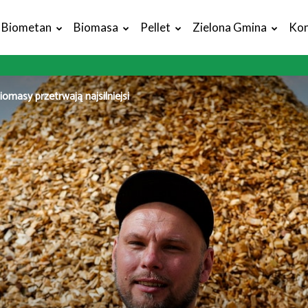
Biometan
Biomasa
Pellet
Zielona Gmina
Kon
omasy przetrwają najsilniejsi