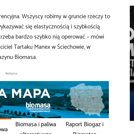
encyjna. Wszyscy robimy w gruncie rzeczy to
kazywać się elastycznością i szybkością
e trzeba bardzo szybko nią operować – mówi
ciciel Tartaku Manex w Ściechowie, w
azynu Biomasa.
Reklama
Biomasa i paliwa
Raport Biogaz i
owa