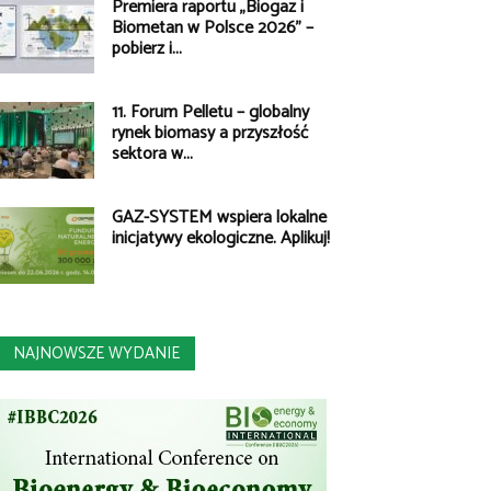
Premiera raportu „Biogaz i
Biometan w Polsce 2026” –
pobierz i...
11. Forum Pelletu – globalny
rynek biomasy a przyszłość
sektora w...
GAZ-SYSTEM wspiera lokalne
inicjatywy ekologiczne. Aplikuj!
NAJNOWSZE WYDANIE