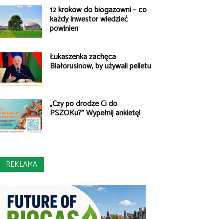
12 kroków do biogazowni – co
każdy inwestor wiedzieć
powinien
Łukaszenka zachęca
Białorusinów, by używali pelletu
„Czy po drodze Ci do
PSZOKu?” Wypełnij ankietę!
REKLAMA