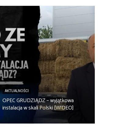
AKTUALNOŚCI
AKTUALNOŚCI
Spółdzielnia en
OPEC GRUDZIĄDZ – wyjątkowa
Zbuczyn chce m
instalacja w skali Polski [WIDEO]
rolniczą