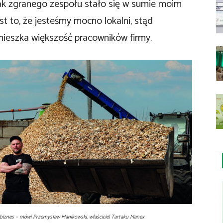
ak zgranego zespołu stało się w sumie moim
t to, że jesteśmy mocno lokalni, stąd
 mieszka większość pracowników firmy.
biznes – mówi Przemysław Manikowski, właściciel Tartaku Manex