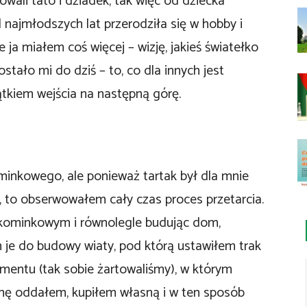
wali tato i dziadek, tak więc od dziecka
 najmłodszych lat przerodziła się w hobby i
 ja miałem coś więcej – wizję, jakieś światełko
stało mi do dziś – to, co dla innych jest
ątkiem wejścia na następną górę.
nkowego, ale ponieważ tartak był dla mnie
 to obserwowałem cały czas proces przetarcia.
e kominkowym i równolegle budując dom,
m je do budowy wiaty, pod którą ustawiłem trak
entu (tak sobie żartowaliśmy), w którym
ynę oddałem, kupiłem własną i w ten sposób