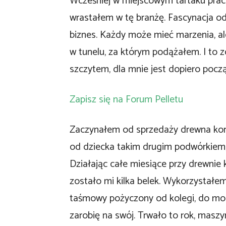
Wcześniej w miejscowym tartaku praco
wrastałem w tę branżę. Fascynacja od
biznes. Każdy może mieć marzenia, ale
w tunelu, za którym podążałem. I to zo
szczytem, dla mnie jest dopiero pocz
Zapisz się na Forum Pelletu
Zaczynałem od sprzedaży drewna komi
od dziecka takim drugim podwórkiem,
Działając całe miesiące przy drewni
zostało mi kilka belek. Wykorzystałe
taśmowy pożyczony od kolegi, do mom
zarobię na swój. Trwało to rok, masz