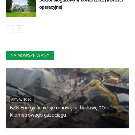
Sektor biogazowy w nowej rzeczywistości
operacyjnej
NAJNOWSZE WPISY
AKTUALNOŚCI
BZK Energy finalizuje umowę na budowę 20-
kilometrowego gazociągu
B