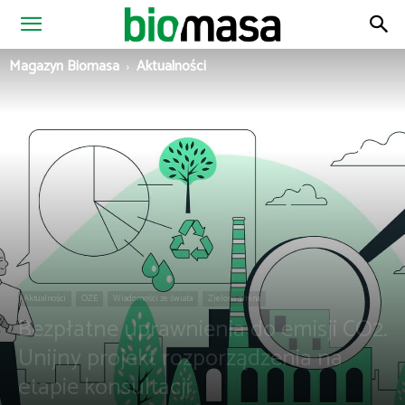
Magazyn
Magazyn Biomasa
Aktualności
Biomasa
Aktualności
OZE
Wiadomości ze świata
Zielona gmina
Bezpłatne uprawnienia do emisji CO2.
Unijny projekt rozporządzenia na
etapie konsultacji