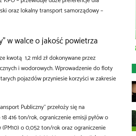
 KPO – przewiduje duże preferencje dla
ski oraz lokalny transport samorządowy –
y” w walce o jakość powietrza
 kwotą 1,2 mld zł dokonywane przez
cznych i wodorowych. Wprowadzenie do floty
arych pojazdów przyniesie korzyści w zakresie
ansport Publiczny” przełoży się na
 18 416 ton/rok, ograniczenie emisji pyłów o
w (PM10) o 0,052 ton/rok oraz ograniczenie