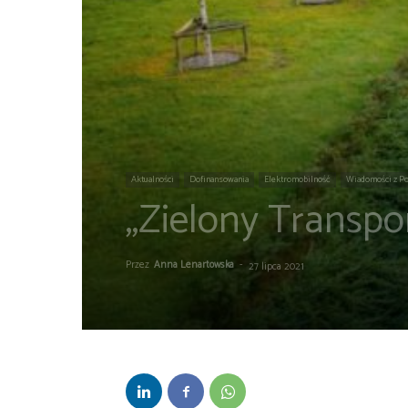
Aktualności
Dofinansowania
Elektromobilność
Wiadomości z Po
„Zielony Transpor
Przez
Anna Lenartowska
-
27 lipca 2021