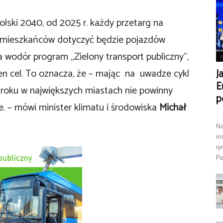
lski 2040, od 2025 r. każdy przetarg na
. mieszkańców dotyczyć będzie pojazdów
na wodór program „Zielony transport publiczny”,
en cel. To oznacza, że – mając na uwadze cykl
J
E
 roku w największych miastach nie powinny
p
e. – mówi minister klimatu i środowiska
Michał
Na
in
ry
Po