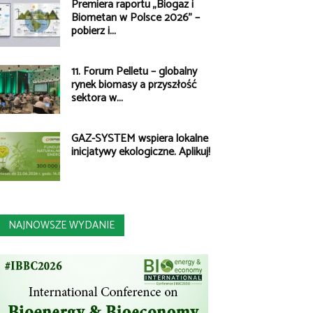
Premiera raportu „Biogaz i
Biometan w Polsce 2026” –
pobierz i...
11. Forum Pelletu – globalny
rynek biomasy a przyszłość
sektora w...
GAZ-SYSTEM wspiera lokalne
inicjatywy ekologiczne. Aplikuj!
NAJNOWSZE WYDANIE