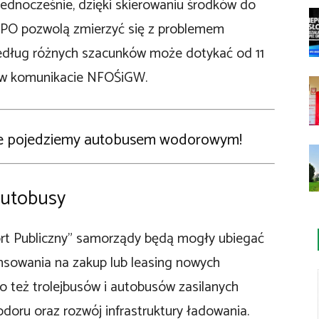
. Jednocześnie, dzięki skierowaniu środków do
 KPO pozwolą zmierzyć się z problemem
edług różnych szacunków może dotykać od 11
y w komunikacie NFOŚiGW.
ce pojedziemy autobusem wodorowym!
 autobusy
rt Publiczny” samorządy będą mogły ubiegać
nsowania na zakup lub leasing nowych
 też trolejbusów i autobusów zasilanych
doru oraz rozwój infrastruktury ładowania.