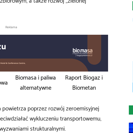
zbiorowym, a także rozwój „zielonej”
Reklama
Biomasa i paliwa
Raport Biogaz i
owa
alternatywne
Biometan
 powietrza poprzez rozwój zeroemisyjnej
zeciwdziałać wykluczeniu transportowemu,
 wyzwaniami strukturalnymi.