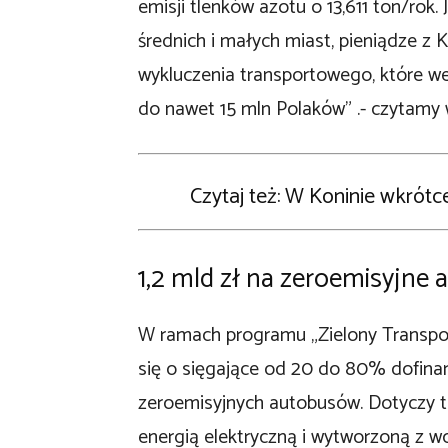
emisji tlenków azotu o 13,611 ton/rok
średnich i małych miast, pieniądze z
wykluczenia transportowego, które w
do nawet 15 mln Polaków” .- czytam
Czytaj też:
W Koninie wkrót
1,2 mld zł na zeroemisyjne
W ramach programu „Zielony Transpo
się o sięgające od 20 do 80% dofina
zeroemisyjnych autobusów. Dotyczy to
energią elektryczną i wytworzoną z wo