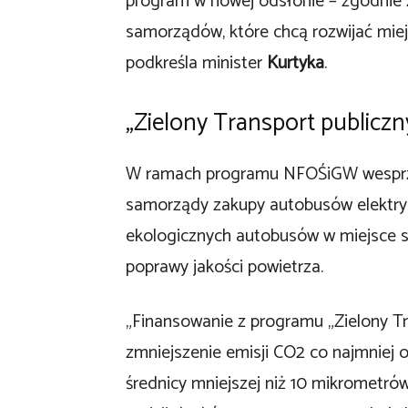
program w nowej odsłonie – zgodnie z
samorządów, które chcą rozwijać miej
podkreśla minister
Kurtyka
.
„Zielony Transport publiczn
W ramach programu NFOŚiGW wesprze
samorządy zakupy autobusów elektry
ekologicznych autobusów w miejsce st
poprawy jakości powietrza.
„Finansowanie z programu „Zielony Tr
zmniejszenie emisji CO2 co najmniej o
średnicy mniejszej niż 10 mikrometró