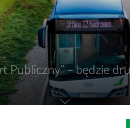
lski
t Publiczny” – będzie dr