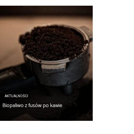
AKTUALNOŚCI
AKTUALNOŚCI
Sektor biogazo
Biopaliwo z fusów po kawie
rzeczywistości 