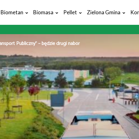
Biometan
Biomasa
Pellet
Zielona Gmina
Kon
ansport Publiczny” – będzie drugi nabór