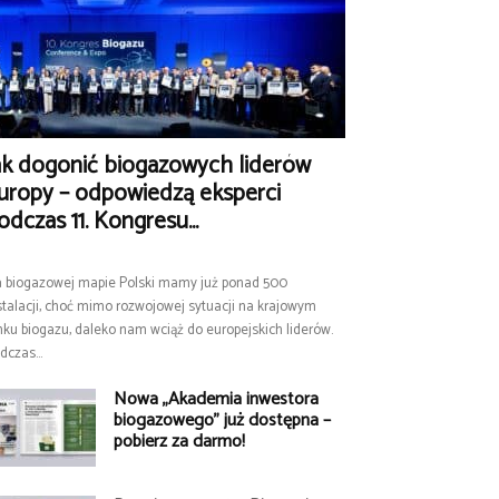
ak dogonić biogazowych liderów
uropy – odpowiedzą eksperci
odczas 11. Kongresu...
 biogazowej mapie Polski mamy już ponad 500
stalacji, choć mimo rozwojowej sytuacji na krajowym
nku biogazu, daleko nam wciąż do europejskich liderów.
dczas...
Nowa „Akademia inwestora
biogazowego” już dostępna –
pobierz za darmo!