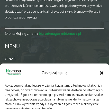
Działalność wydawniczą uzupełnia organizacja konferencji i spotkań
branżowych, których celem jest stworzenie platformy wymiany wiedzy i
doświadczeń oraz ocena aktualnej sytuacji rynku biomasy w Polsce i
prognoza jego rozwoju.
Skontaktuj się z nami:
biuro@magazynbiomasa.pl
MENU
O NAS
KONTAKT
Zarządzaj zgodą
WSPÓŁPRACA
ZIELONA GMINA
Aby zapewnić jak najlepsze wrażenia, korzystamy z technologii, takich jak
PRENUMERATA
pliki cookie, do przechowywania i/lub uzyskiwania dostępu do informacji o
urządzeniu. Zgoda na te technologie pozwoli nam przetwarzać dane, takie
NEWSLETTER
jak zachowanie podczas przeglądania lub unikalne identyfikatory na tej
MAPY
stronie. Brak wyrażenia zgody lub wycofanie zgody może niekorzystnie
wpłynąć na niektóre cechy i funkcje.