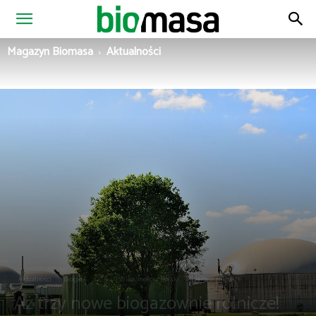
Magazyn
Magazyn Biomasa
Aktualności
Biomasa
Aktualności
Biogaz
OZE
Wiadomości z Polski
Zielona gmina
Aż trzy nowe biogazownie rolnicze!