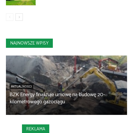
NAJNOWSZE WPISY
AKTUALNOŚCI
BZK Energy finalizuje umowę na budowę 20-
kilometrowego gazociągu
B
REKLAMA