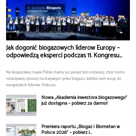
Jak dogonić biogazowych liderów Europy –
odpowiedzą eksperci podczas 11. Kongresu...
Na biogazowej mapie Polski mamy już ponad 500 instalacji, choć mimo
rozwojowej sytuacji na krajowym rynku biogazu, daleko nam wciąż do
europejskich liderów. Podczas...
Nowa „Akademia inwestora biogazowego”
już dostępna – pobierz za darmo!
Premiera raportu „Biogaz i Biometan w
Polsce 2026” – pobierz i...