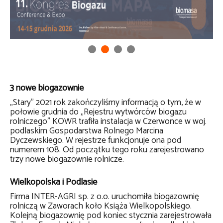
3 nowe biogazownie
„Stary” 2021 rok zakończyliśmy informacją o tym, że w
połowie grudnia do „Rejestru wytwórców biogazu
rolniczego” KOWR trafiła instalacja w Czerwonce w woj.
podlaskim
Gospodarstwa Rolne
go
Marcina
Dyczewskiego. W rejestrze funkcjonuje ona pod
numerem 108. Od początku tego roku zarejestrowano
trzy nowe biogazownie rolnicze.
Wielkopolska i Podlasie
Firma
INTER-AGRI sp. z o.o.
uruchomiła biogazownię
rolniczą w Zaworach koło Książa Wielkopolskiego.
Kolejną biogazownię pod koniec stycznia zarejestrowała