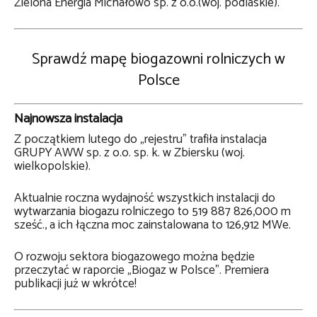
Zielona Energia Michałowo sp. z o.o.(woj. podlaskie).
Sprawdź mapę biogazowni rolniczych w
Polsce
Najnowsza instalacja
Z początkiem lutego do „rejestru” trafiła instalacja
GRUPY AWW sp. z o.o. sp. k. w Zbiersku (woj.
wielkopolskie).
Aktualnie roczna wydajność wszystkich instalacji do
wytwarzania biogazu rolniczego to
519 887 826,000 m
sześć., a ich łączna moc zainstalowana to
126,912
MWe.
O rozwoju sektora biogazowego można będzie
przeczytać w raporcie „Biogaz w Polsce”. Premiera
publikacji już w wkrótce!