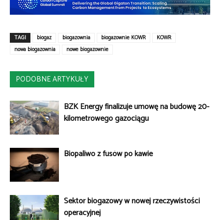
TAGI
biogaz
biogazownia
biogazownie KOWR
KOWR
nowa biogazownia
nowe biogazownie
PODOBNE ARTYKUŁY
BZK Energy finalizuje umowę na budowę 20-
kilometrowego gazociągu
Biopaliwo z fusów po kawie
Sektor biogazowy w nowej rzeczywistości
operacyjnej