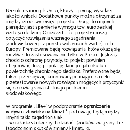
Na sukces mogą liczyć ci, którzy opracują wysokiej
jakości wnioski. Dodatkowe punkty można otrzymać za
międzynarodowy zasięg projektu. Drogą do unijnych
pieniędzy jest spełnienie wymogu tzw. europejskiej
wartości dodanej. Oznacza to, że projekty muszą
dotyczyć rozwiązania ważnego zagadnienia
środowiskowego z punktu widzenia ich wartości dla
Europy. Premiowane będą rozwiązania, które okażą się
możliwe do zastosowania nie tylko w Polsce. Jeśli zaś
chodzi o ochronę przyrody, to projekt powinien
obejmować dużą populację danego gatunku lub
powierzchnię chronionego siedliska. Preferowane będą
także przedsięwzięcia innowacyjne mające na celu
przetestowanie nowych rozwiązań mogących przyczynić
się do rozwiązania istotnego problemu
środowiskowego.
W programie „Life+” w podprogramie
ograniczenie
wpływu człowieka na klimat *
pod uwagę będą między
innymi takie zagadnienia jak:
– wdrażanie skutecznych działań i środków związanych z
łagodzeniem skutków zmiany klimatu, e;