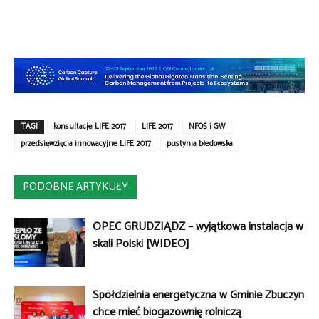
TAGI
konsultacje LIFE 2017
LIFE 2017
NFOŚ i GW
przedsięwzięcia innowacyjne LIFE 2017
pustynia błedowska
PODOBNE ARTYKUŁY
OPEC GRUDZIĄDZ – wyjątkowa instalacja w
skali Polski [WIDEO]
Spółdzielnia energetyczna w Gminie Zbuczyn
chce mieć biogazownię rolniczą