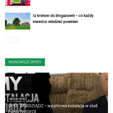
12 kroków do biogazowni – co każdy
inwestor wiedzieć powinien
NAJNOWSZE WPISY
AKTUALNOŚCI
OPEC GRUDZIĄDZ – wyjątkowa instalacja w skali
S
Polski [WIDEO]
m