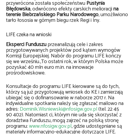
przywrócona została społeczeństwu
Pustynia
Błędowska
, odwrócono efekty carskich melioracji
na
terenie Biebrzańskiego Parku Narodowego
, umożliwiono
tarło łososia w górnym biegu rzek Regi i Iny.
LIFE czeka na wnioski
Eksperci Funduszu
przeanalizują cele i zakres
przygotowywanych projektów pod kątem wymogów
Komisji Europejskiej. Nabór do programu LIFE kończy
się we wrześniu.,To ostatni rok, w którym Polska może
pozyskać 40 mln euro m.in. na innowacje
prośrodowiskowe.
Konsultacje do programu LIFE kierowane są do tych,
którzy są już przygotowują wniosek do KE i zamierzają
ubiegać się o dofinansowanie w naborze 2017 r. Na
indywidualne spotkania należy się zgłaszać mailowo na
adres:
Dominik.Wisniewski@nfosigw.gov.pl
(tel. 22 45
90 402). Natomiast ci, którym nie uda się skorzystać z
doradztwa Funduszu, mogą zajrzeć na polską stronę
programu:
www.nfosigw.gov.pl
, gdzie udostępniane są
materiały informacyjno-edukacyjne dotyczące LIFE.