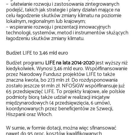
– ułatwianie rozwoju i zastosowania zintegrowanych
podejść, takich jak strategie i plany działań mające na
celu łagodzenie skutków zmiany klimatu na poziomie
lokalnym, regionalnym lub krajowym;
– wspieranie rozwoju i prezentacji innowacyjnych
technologii, systemów, metod i instrumentów służących
łagodzeniu skutków zmiany klimatu.
Budżet LIFE to 3,46 mld euro
Budżet programu
LIFE na lata 2014-2020
jest wyższy niż
kiedykolwiek. Wynosi 3,46 mld euro. Współfinansowanie
przez Narodowy Fundusz projektów LIFE to także
znaczna kwota, bo 273 mln zł. Do rozdysponowania
zostało jeszcze 91 mln zł. NFOŚiGW współfinansuje już
65 przedsięwzięć LIFE. To projekty krajowe, ale polskie
podmioty biorą także udział w realizacji inicjatyw
międzynarodowych (4 przedsięwzięcia, 6 umów),
koordynowanych przez beneficjentów ze Szwecji,
Hiszpanii oraz Włoch.
W sumie, w formie dotacji, można więc sfinansować
nawet do 95 proc. kosztów kwalifikowanych