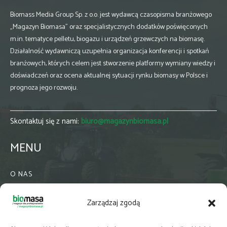
Biomass Media Group Sp. z o.o. jest wydawcą czasopisma branżowego
„Magazyn Biomasa” oraz specjalistycznych dodatków poświęconych
m.in. tematyce pelletu, biogazu i urządzeń grzewczych na biomasę.
Działalność wydawniczą uzupełnia organizacja konferencji i spotkań
branżowych, których celem jest stworzenie platformy wymiany wiedzy i
doświadczeń oraz ocena aktualnej sytuacji rynku biomasy w Polsce i
prognoza jego rozwoju.
Skontaktuj się z nami:
biuro@magazynbiomasa.pl
MENU
O NAS
KONTAKT
Zarządzaj zgodą
WSPÓŁPRACA
ZIELONA GMINA