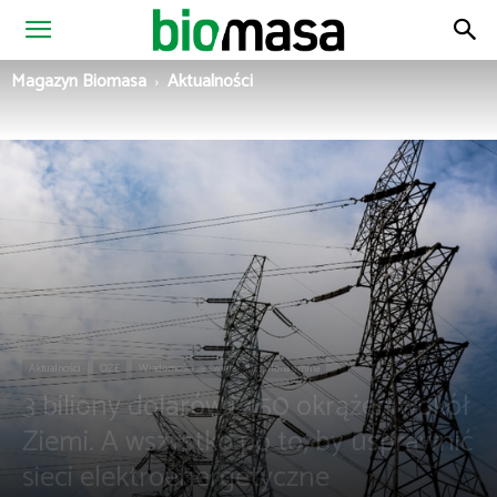
Magazyn
Magazyn Biomasa
Aktualności
Biomasa
Aktualności
OZE
Wiadomości ze świata
Zielona gmina
3 biliony dolarów i 450 okrążeń wokół
Ziemi. A wszystko po to, by usprawnić
sieci elektroenergetyczne