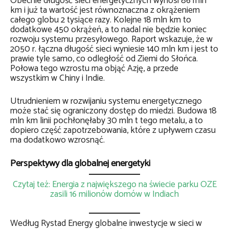
Obecnie długość sieci energetycznych wynosi 86 mln
km i już ta wartość jest równoznaczna z okrążeniem
całego globu 2 tysiące razy. Kolejne 18 mln km to
dodatkowe 450 okrążeń, a to nadal nie będzie koniec
rozwoju systemu przesyłowego. Raport wskazuje, że w
2050 r. łączna długość sieci wyniesie 140 mln km i jest to
prawie tyle samo, co odległość od Ziemi do Słońca.
Połowa tego wzrostu ma objąć Azję, a przede
wszystkim w Chiny i Indie.
Utrudnieniem w rozwijaniu systemu energetycznego
może stać się ograniczony dostęp do miedzi. Budowa 18
mln km linii pochłonęłaby 30 mln t tego metalu, a to
dopiero część zapotrzebowania, które z upływem czasu
ma dodatkowo wzrosnąć.
Perspektywy dla globalnej energetyki
Czytaj też: Energia z największego na świecie parku OZE
zasili 16 milionów domów w Indiach
Według Rystad Energy globalne inwestycje w sieci w