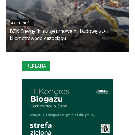
AKTUALNOŚCI
BZK Energy finalizuje umowę na budowę 20-
kilometrowego gazociągu
B
REKLAMA