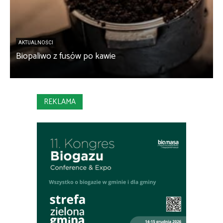
S
AKTUALNOŚCI
Biopaliwo z fusów po kawie
o
REKLAMA