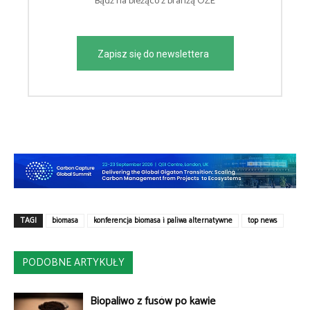
Bądź na bieżąco z branżą OZE
Zapisz się do newslettera
TAGI
biomasa
konferencja biomasa i paliwa alternatywne
top news
PODOBNE ARTYKUŁY
Biopaliwo z fusów po kawie