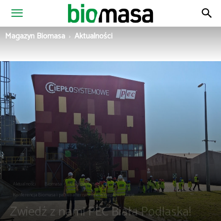
Magazyn
Magazyn Biomasa
Aktualności
Biomasa
Aktualności
Biomasa
Ciepłownictwo
Konferencja Biomasa i paliwa alternatywne w ciepłownictwie
Zwiedź z nami PEC Biała Podlaska!