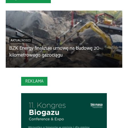
AKTUALNOŚCI
BZK Energy finalizuje umowę na budowę 20-
kilometrowego gazociągu
B
REKLAMA