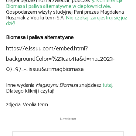
ciepła będzie można zwiedzić podczas
5. Konferencja
Biomasa i paliwa alternatywne w ciepłownictwie
.
Gospodarzem wizyty studyjnej Pani prezes Magdalena
Ruszniak z Veolia term S.A.
Nie czekaj, zarejestruj się już
dziś!
Biomasa i paliwa alternatywne
https://e.issuu.com/embed.html?
backgroundColor=%23cac41a&d=mb_2023-
07_97_-_issuu&u=magbiomasa
Inne wydania
Magazynu Biomasa
znajdziesz
tutaj
.
Dlatego kliknij i czytaj!
zdjęcia: Veolia term
Newsletter