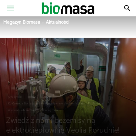
Magazyn
Magazyn Biomasa
Aktualności
Biomasa
Aktualności
Biogaz
Biomasa
Konferencja Biomasa i paliwa alternatywne w ciepłownictwie
Konferencje
Wydarzenia branżowe
Zielona gmina
Zwiedź z nami bezemisyjną
elektrociepłownię Veolia Południe!