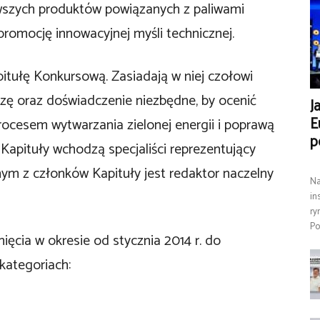
awszych produktów powiązanych z paliwami
romocję innowacyjnej myśli technicznej.
tułę Konkursową. Zasiadają w niej czołowi
dzę oraz doświadczenie niezbędne, by ocenić
J
E
rocesem wytwarzania zielonej energii i poprawą
p
Kapituły wchodzą specjaliści reprezentujący
nym z członków Kapituły jest redaktor naczelny
Na
in
ry
Po
ięcia w okresie od stycznia 2014 r. do
kategoriach: