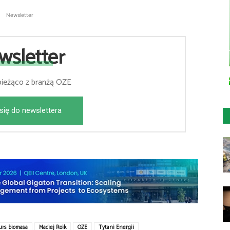
Newsletter
wsletter
bieżąco z branżą OZE
się do newslettera
urs biomasa
Maciej Roik
OZE
Tytani Energii