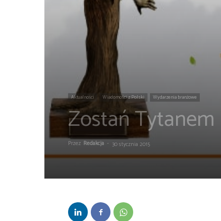
Aktualności
Wiadomości z Polski
Wydarzenia branżowe
Zostań Tytanem E
Przez
Redakcja
-
30 stycznia 2015