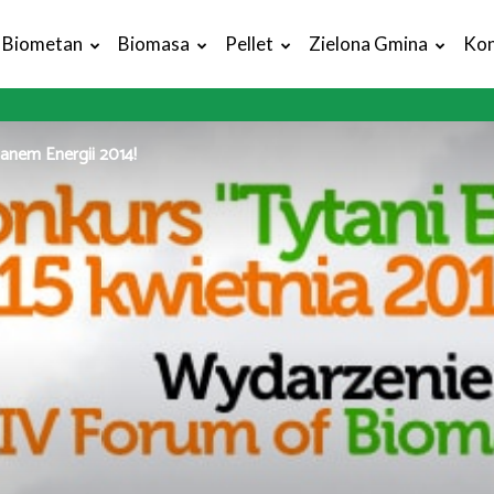
Biometan
Biomasa
Pellet
Zielona Gmina
Kon
anem Energii 2014!