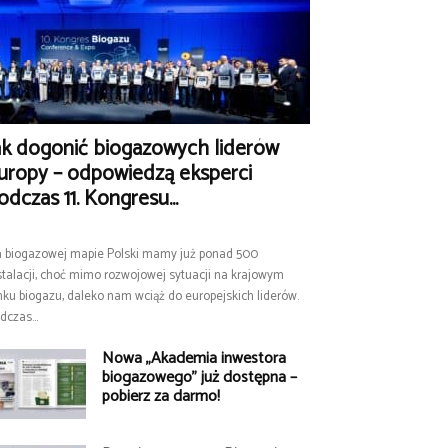
ak dogonić biogazowych liderów
uropy – odpowiedzą eksperci
odczas 11. Kongresu...
 biogazowej mapie Polski mamy już ponad 500
stalacji, choć mimo rozwojowej sytuacji na krajowym
nku biogazu, daleko nam wciąż do europejskich liderów.
dczas...
Nowa „Akademia inwestora
biogazowego” już dostępna –
pobierz za darmo!