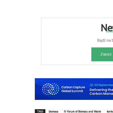
Ne
Bądź na 
Zapisz 
TAGI
biomasa
IV Forum of Biomass and Waste
konk