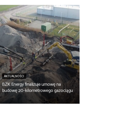
AKTUALNOŚCI
BZK Energy finalizuje umowę na
AKTUALNOŚCI
budowę 20-kilometrowego gazociągu
Biopaliwo z fus