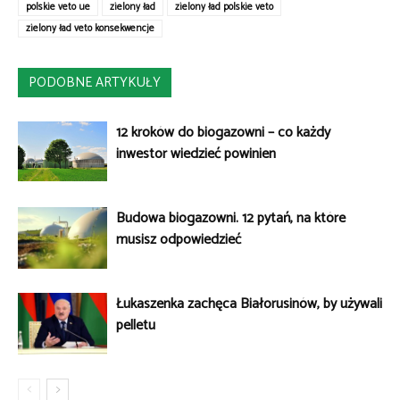
polskie veto ue
zielony ład
zielony ład polskie veto
zielony ład veto konsekwencje
PODOBNE ARTYKUŁY
12 kroków do biogazowni – co każdy
inwestor wiedzieć powinien
Budowa biogazowni. 12 pytań, na które
musisz odpowiedzieć
Łukaszenka zachęca Białorusinów, by używali
pelletu