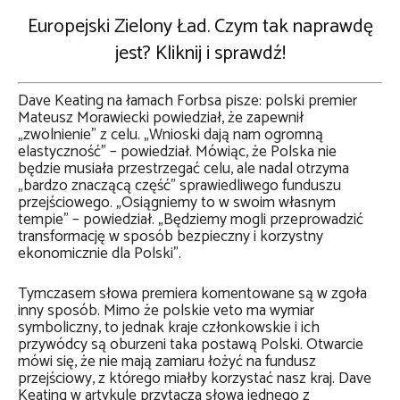
Europejski Zielony Ład. Czym tak naprawdę
jest? Kliknij i sprawdź!
Dave Keating na łamach Forbsa pisze: polski premier
Mateusz Morawiecki powiedział, że zapewnił
„zwolnienie” z celu. „Wnioski dają nam ogromną
elastyczność” – powiedział. Mówiąc, że Polska nie
będzie musiała przestrzegać celu, ale nadal otrzyma
„bardzo znaczącą część” sprawiedliwego funduszu
przejściowego. „Osiągniemy to w swoim własnym
tempie” – powiedział. „Będziemy mogli przeprowadzić
transformację w sposób bezpieczny i korzystny
ekonomicznie dla Polski”.
Tymczasem słowa premiera komentowane są w zgoła
inny sposób. Mimo że polskie veto ma wymiar
symboliczny, to jednak kraje członkowskie i ich
przywódcy są oburzeni taka postawą Polski. Otwarcie
mówi się, że nie mają zamiaru łożyć na fundusz
przejściowy, z którego miałby korzystać nasz kraj. Dave
Keating w artykule przytacza słowa jednego z