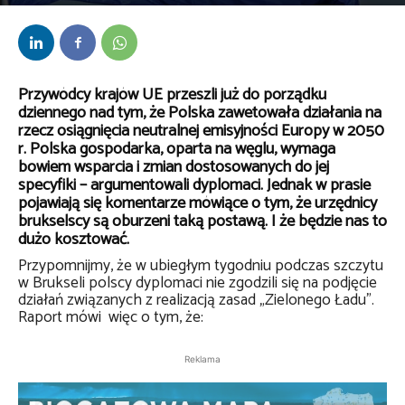
Przez
bem
-
18 grudnia 2019
Przywódcy krajów UE przeszli już do porządku
dziennego nad tym, że Polska zawetowała działania na
rzecz osiągnięcia neutralnej emisyjności Europy w 2050
r. Polska gospodarka, oparta na węglu, wymaga
bowiem wsparcia i zmian dostosowanych do jej
specyfiki – argumentowali dyplomaci. Jednak w prasie
pojawiają się komentarze mówiące o tym, że urzędnicy
brukselscy są oburzeni taką postawą. I że będzie nas to
dużo kosztować.
Przypomnijmy, że w ubiegłym tygodniu podczas szczytu
w Brukseli polscy dyplomaci nie zgodzili się na podjęcie
działań związanych z realizacją zasad „Zielonego Ładu”.
Raport mówi więc o tym, że:
Reklama