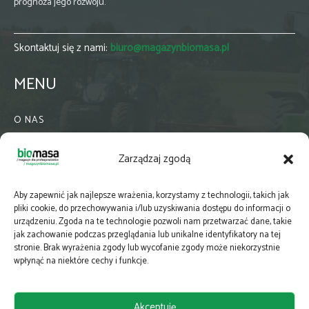
prognoza jego rozwoju.
Skontaktuj się z nami:
biuro@magazynbiomasa.pl
MENU
O NAS
KONTAKT
Zarządzaj zgodą
WSPÓŁPRACA
ZIELONA GMINA
Aby zapewnić jak najlepsze wrażenia, korzystamy z technologii, takich jak
PRENUMERATA
pliki cookie, do przechowywania i/lub uzyskiwania dostępu do informacji o
urządzeniu. Zgoda na te technologie pozwoli nam przetwarzać dane, takie
NEWSLETTER
jak zachowanie podczas przeglądania lub unikalne identyfikatory na tej
MAPY
stronie. Brak wyrażenia zgody lub wycofanie zgody może niekorzystnie
wpłynąć na niektóre cechy i funkcje.
E-WYDANIE
KATALOGI BRANŻOWE
Akceptuję
POLITYKA PRYWATNOŚCI