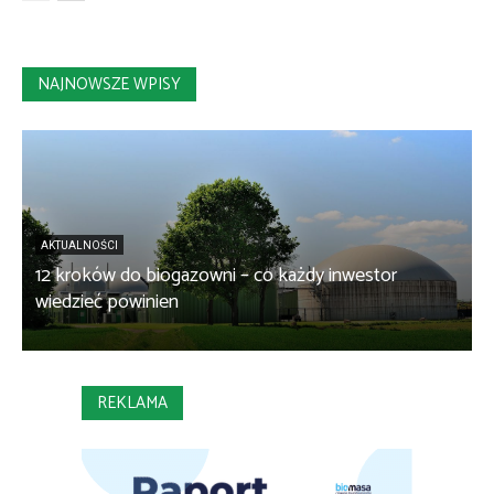
NAJNOWSZE WPISY
AKTUALNOŚCI
12 kroków do biogazowni – co każdy inwestor
B
wiedzieć powinien
REKLAMA