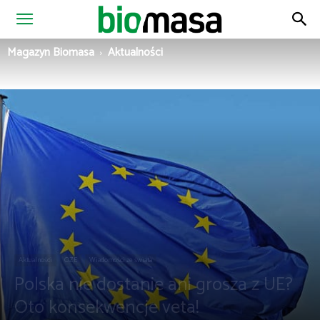
Magazyn
Magazyn Biomasa
Aktualności
Biomasa
Aktualności
OZE
Wiadomości ze świata
Polska nie dostanie ani grosza z UE?
Oto konsekwencje veta!