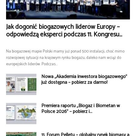
Jak dogonić biogazowych liderów Europy –
odpowiedzą eksperci podczas 11. Kongresu...
Na biogazowej mapie Polski mamy już ponad 500 instalacji, choć mimo
rozwojowej sytuacji na krajowym rynku biogazu, daleko nam wciąż do
europejskich liderów. Podczas...
Nowa „Akademia inwestora biogazowego”
już dostępna – pobierz za darmo!
Premiera raportu „Biogaz i Biometan w
Polsce 2026” – pobierz i...
11. Forum Pelletu – globalny rynek biomasy a