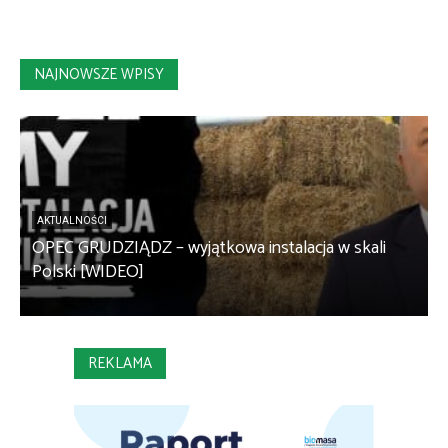
NAJNOWSZE WPISY
AKTUALNOŚCI
OPEC GRUDZIĄDZ – wyjątkowa instalacja w skali
S
Polski [WIDEO]
m
REKLAMA