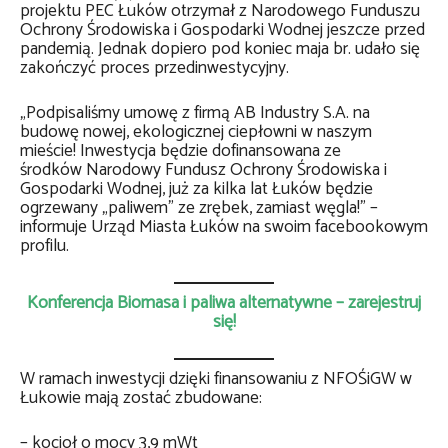
projektu PEC Łuków otrzymał z Narodowego Funduszu
Ochrony Środowiska i Gospodarki Wodnej jeszcze przed
pandemią. Jednak dopiero pod koniec maja br. udało się
zakończyć proces przedinwestycyjny.
„Podpisaliśmy umowę z firmą AB Industry S.A. na
budowę nowej, ekologicznej ciepłowni w naszym
mieście! Inwestycja będzie dofinansowana ze
środków Narodowy Fundusz Ochrony Środowiska i
Gospodarki Wodnej, już za kilka lat Łuków będzie
ogrzewany „paliwem” ze zrębek, zamiast węgla!” –
informuje Urząd Miasta Łuków na swoim facebookowym
profilu.
Konferencja Biomasa i paliwa alternatywne – zarejestruj
się!
W ramach inwestycji dzięki finansowaniu z NFOŚiGW w
Łukowie mają zostać zbudowane:
– kocioł o mocy 3,9 mWt