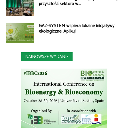
przyszłość sektora w...
GAZ-SYSTEM wspiera lokalne inicjatywy
ekologiczne. Aplikuj!
NAJNOWSZE WYDANIE