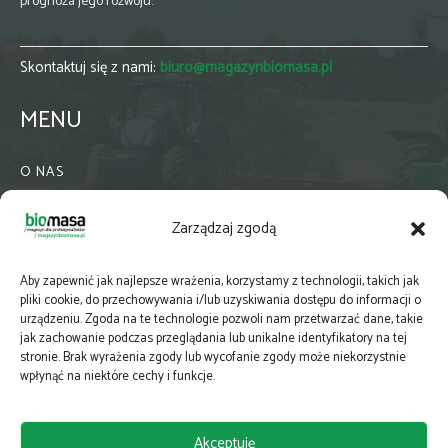
prognoza jego rozwoju.
Skontaktuj się z nami:
biuro@magazynbiomasa.pl
MENU
O NAS
KONTAKT
Zarządzaj zgodą
WSPÓŁPRACA
ZIELONA GMINA
Aby zapewnić jak najlepsze wrażenia, korzystamy z technologii, takich jak
PRENUMERATA
pliki cookie, do przechowywania i/lub uzyskiwania dostępu do informacji o
urządzeniu. Zgoda na te technologie pozwoli nam przetwarzać dane, takie
NEWSLETTER
jak zachowanie podczas przeglądania lub unikalne identyfikatory na tej
MAPY
stronie. Brak wyrażenia zgody lub wycofanie zgody może niekorzystnie
wpłynąć na niektóre cechy i funkcje.
E-WYDANIE
KATALOGI BRANŻOWE
Akceptuję
POLITYKA PRYWATNOŚCI