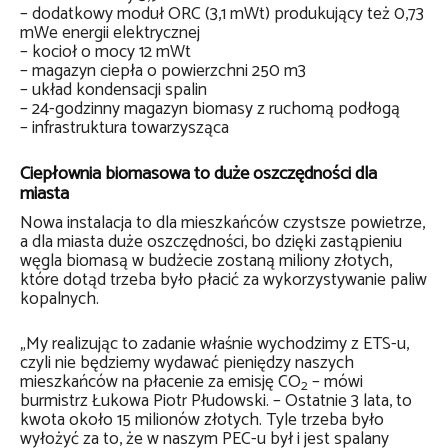
– dodatkowy moduł ORC (3,1 mWt) produkujący też 0,73
mWe energii elektrycznej
– kocioł o mocy 12 mWt
– magazyn ciepła o powierzchni 250 m3
– układ kondensacji spalin
– 24-godzinny magazyn biomasy z ruchomą podłogą
– infrastruktura towarzysząca
Ciepłownia biomasowa to duże oszczędności dla
miasta
Nowa instalacja to dla mieszkańców czystsze powietrze,
a dla miasta duże oszczędności, bo dzięki zastąpieniu
węgla biomasą w budżecie zostaną miliony złotych,
które dotąd trzeba było płacić za wykorzystywanie paliw
kopalnych.
„My realizując to zadanie właśnie wychodzimy z ETS-u,
czyli nie będziemy wydawać pieniędzy naszych
mieszkańców na płacenie za emisję CO
– mówi
2
burmistrz Łukowa Piotr Płudowski. – Ostatnie 3 lata, to
kwota około 15 milionów złotych. Tyle trzeba było
wyłożyć za to, że w naszym PEC-u był i jest spalany