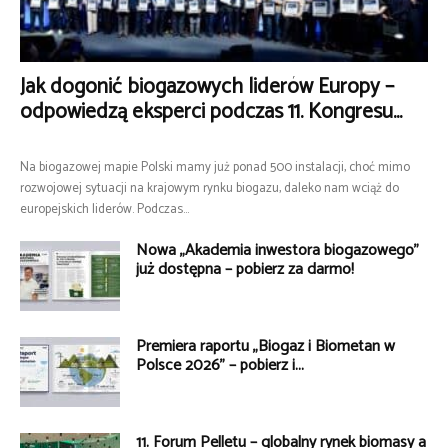
Jak dogonić biogazowych liderów Europy –
odpowiedzą eksperci podczas 11. Kongresu...
Na biogazowej mapie Polski mamy już ponad 500 instalacji, choć mimo
rozwojowej sytuacji na krajowym rynku biogazu, daleko nam wciąż do
europejskich liderów. Podczas...
Nowa „Akademia inwestora biogazowego”
już dostępna – pobierz za darmo!
Premiera raportu „Biogaz i Biometan w
Polsce 2026” – pobierz i...
11. Forum Pelletu – globalny rynek biomasy a